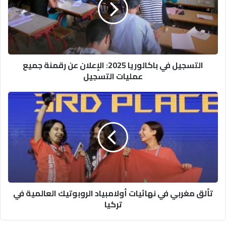
الإعلان
عن
رقمنة
جميع
عمليات
التسجيل في باكالوريا 2025: الإعلان عن رقمنة جميع
التسجيل
عمليات التسجيل
تألق
مغربي
في
نهائيات
أولامبياد
الروبوتيك
العالمية
في
تركيا
تألق مغربي في نهائيات أولامبياد الروبوتيك العالمية في
تركيا