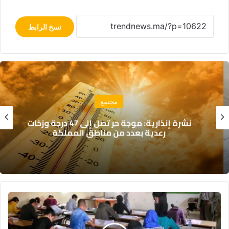
نسخ الرابط
مجتمع
نشرة إنذارية: موجة حر تصل إلى 47 درجة وزخات
رعدية بعدد من مناطق المملكة
التسجيل
في
باكالوريا
2025: