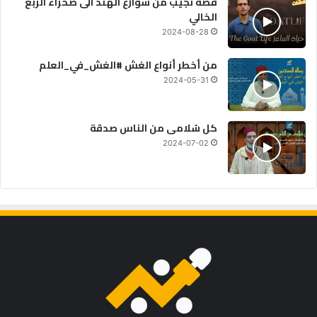
قصة نجيب من شوارع الهند الى صحراء الربع
الخالي
2024-08-28
من أخطر أنواع الغش #الغش_في_العلم
2024-05-31
كل سُلامى من الناس صدقة
2024-07-02