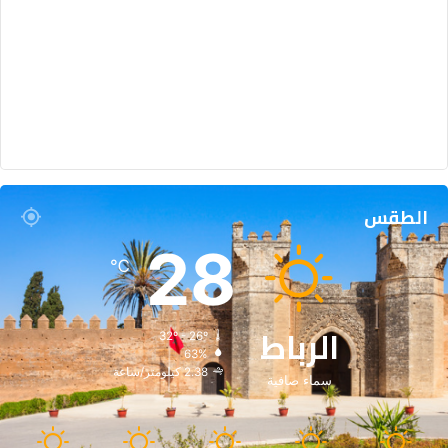
الطقس
28
℃
الرباط
32º - 26º
63%
2.38 كيلومتر/ساعة
سماء صافية