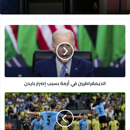
الديمقراطيين
في
أزمة
بسبب
إصرار
بايدن
الديمقراطيين في أزمة بسبب إصرار بايدن
أوروغواي
تُخرج
البرازيل
من
ربع
نهائي