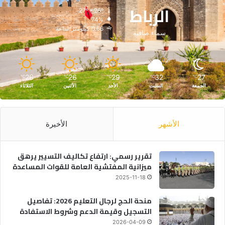
الرباط
27º - 26º
74%
0.66 كيلومتر/ساعة
سماء صافية
26
26
29
32
27
℃
℃
℃
℃
℃
الجمعة
السبت
الأحد
الأثنين
الثلاثاء
الأشهر
الأخيرة
تقرير رسمي: ارتفاع تكاليف التسيير يرهق
ميزانية المفتشية العامة للقوات المساعدة
2025-11-18
منحة الحج لرجال التعليم 2026: تفاصيل
التسجيل وقيمة الدعم وشروط الاستفادة
2026-04-09