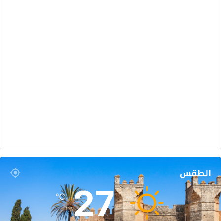
الطقس
27
℃