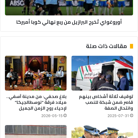
كوبا
أميركا
أوروغواي تُخرج البرازيل من ربع نهائي كوبا أميركا
مقالات ذات صلة
توقيف ثلاثة أشخاص بينهم
بلاغ صحفي: من مدينة آسفي..
قاصر ضمن شبكة للنصب
ميلاد فرقة “نوسطالجيكا”
وانتحال الصفة
لإحياء روح الزمن الجميل
2026-05-15
2025-07-31