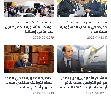
مديرية الأمن تقر تعيينات
التحقيقات تكشف أسباب
جديدة في مناصب المسؤولية
الوفاة المأساوية لـ 5 مراهقين
بعدة مدن
مغاربة في إسبانيا
2026-02-22
2025-11-28
هاشتاغ #أحيزون_إرحل يتصدر
الداخلية المغربية تعطي الضوء
مواقع التواصل بسبب نتائج
الأخضر لتوقيف منتخبين صدرت
أولمبياد باريس 2024 المخيبة
بحقهم أحكام قضائية
2025-07-02
2024-08-07