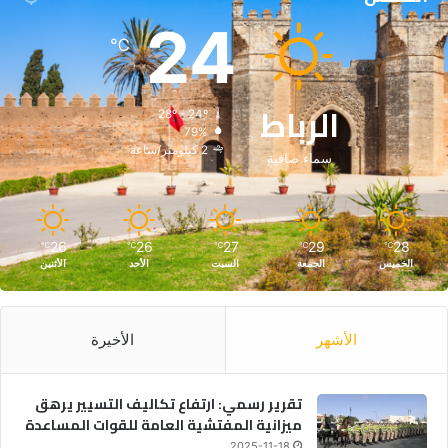
24
℃
الرباط
28º - 24º
79%
2 كيلومتر/ساعة
سماء صافية
26
26
27
29
28
℃
℃
℃
℃
℃
الخميس
الجمعة
السبت
الأحد
الأثنين
الأشهر
الأخيرة
تقرير رسمي: ارتفاع تكاليف التسيير يرهق
ميزانية المفتشية العامة للقوات المساعدة
2025-11-18