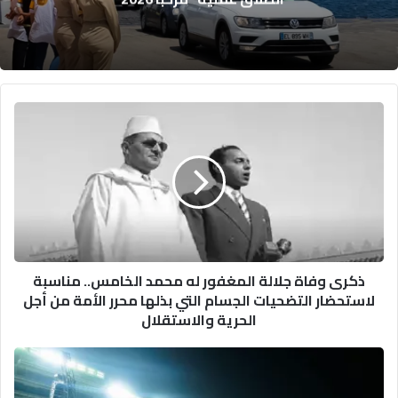
ذكرى
وفاة
جلالة
المغفور
له
محمد
الخامس..
مناسبة
لاستحضار
ذكرى وفاة جلالة المغفور له محمد الخامس.. مناسبة
التضحيات
لاستحضار التضحيات الجسام التي بذلها محرر الأمة من أجل
الجسام
الحرية والاستقلال
التي
بذلها
محرر
أبطال
الأمة
المغرب
من
يفرضون