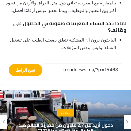
بالمقارنة مع المغرب، تعاني دول مثل العراق والأردن من فجوة
أكبر بين التعليم والتوظيف، بينما تحقق تونس أرقامًا أفضل.
لماذا تجد النساء المغربيات صعوبة في الحصول على
وظائف؟
الباحثون يرون أن المشكلة تتعلق بضعف الطلب على تشغيل
النساء، وليس بنقص المؤهلات.
نسخ الرابط
مجتمع
نذ
حريق مهول يلتهم خيام موسم مولاي عبد الل
قبل انطلاقه الرسمي