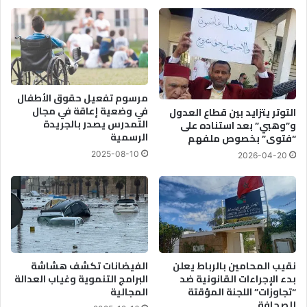
مرسوم تفعيل حقوق الأطفال
في وضعية إعاقة في مجال
التوتر يتزايد بين قطاع العدول
التمدرس يصدر بالجريدة
و”وهبي” بعد استناده على
الرسمية
“فتوى” بخصوص ملفهم
2025-08-10
2026-04-20
نقيب المحامين بالرباط يعلن
الفيضانات تكشف هشاشة
بدء الإجراءات القانونية ضد
البرامج التنموية وغياب العدالة
“تجاوزات” اللجنة المؤقتة
المجالية
للصحافة