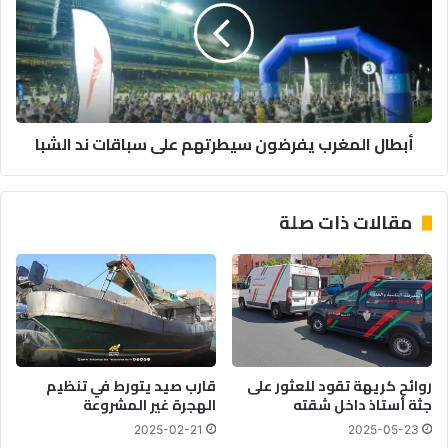
أجل
سيطرتهم
الحرية
على
والاستقلال
سباقات
ند
الشبا
أبطال المغرب يفرضون سيطرتهم على سباقات ند الشبا
مقالات ذات صلة
روائح كريهة تقود للعثور على
قارب صيد يتورط في تنظيم
جثة أستاذ داخل شقته
الهجرة غير المشروعة
2025-02-21
2025-05-23