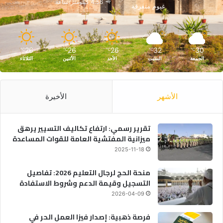
4.56 كيلومتر/ساعة
غيوم متفرقة
26
26
26
32
30
℃
℃
℃
℃
℃
الجمعة
السبت
الأحد
الأثنين
الثلاثاء
الأشهر
الأخيرة
تقرير رسمي: ارتفاع تكاليف التسيير يرهق
ميزانية المفتشية العامة للقوات المساعدة
2025-11-18
منحة الحج لرجال التعليم 2026: تفاصيل
التسجيل وقيمة الدعم وشروط الاستفادة
2026-04-09
فرصة ذهبية: إصدار فيزا العمل الحر في