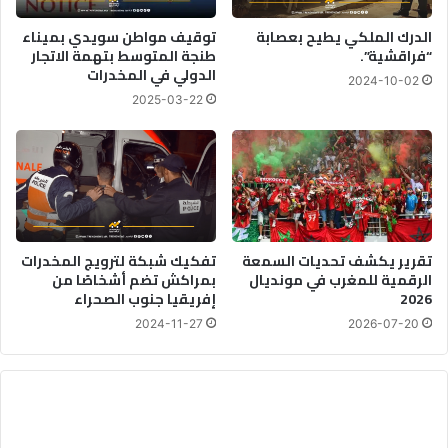
ا
ة
ل
ب
الدرك الملكي يطيح بعصابة
توقيف مواطن سويدي بميناء
م
ت
“فراقشية”.
طنجة المتوسط بتهمة الاتجار
ا
الدولي في المخدرات
ه
2024-10-02
ئ
م
2025-03-22
ي
ة
ا
ل
إ
خ
ل
ا
تقرير يكشف تحديات السمعة
تفكيك شبكة لترويج المخدرات
ل
الرقمية للمغرب في مونديال
بمراكش تضم أشخاصًا من
ب
2026
إفريقيا جنوب الصحراء
ا
ل
2024-11-27
2026-07-20
آ
د
ا
ب
ا