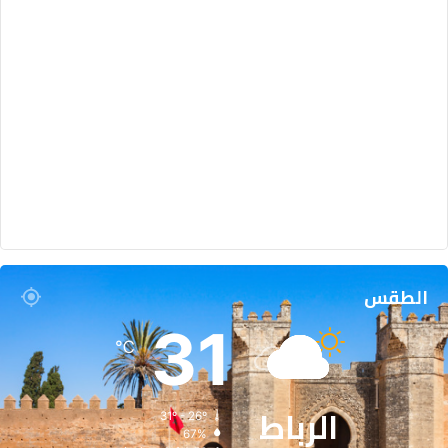
ل
ع
ا
م
ة
الطقس
31
℃
الرباط
31º - 26º
67%