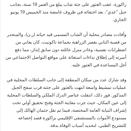
زاكورة، عقب العثور على جثة شاب يبلغ من العمر 19 سنة، بجانب
جبل “عدي”، بعد اختفائه في ظروف غامضة منذ الخميس 19 يونيو
الجاري.
وأفادت مصادر محلية أن الشاب المسمى قيد حياته (ر.ن)، والمنحدر
من قصبة الناني بقصر الزراهنة بجماعة تاكونيت، كان يعاني من
اضطرابات نفسية، وغادر منزل عائلته دون سابق إنذار، مما دفع
أسرته إلى إطلاق نداءات استغاثة على مواقع التواصل الاجتماعي من
أجل المساعدة في العثور عليه.
وقد شارك عدد من سكان المنطقة إلى جانب السلطات المحلية في
عمليات تمشيط واسعة انتهت بالعثور على جثته قرب سفح الجبل
المذكور. فور ذلك، انتقلت عناصر الدرك الملكي والسلطات المحلية
إلى عين المكان، حيث جرت معاينة الجثة وفتح تحقيق أولي تحت
إشراف النيابة العامة المختصة، فيما تم نقل جثمان الهالك إلى
مستودع الأموات بالمستشفى الإقليمي بزاكورة قصد إخضاعه
للتشريح الطبي، لتحديد أسباب الوفاة بدقة.