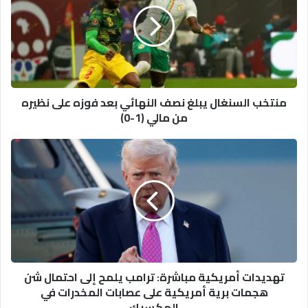
نصف
النهائي
بعد
فوزه
على
نظيره
منتخب السنغال يبلغ نصف النهائي بعد فوزه على نظيره
من
من مالي (1-0)
مالي
(1-
0)
تهديدات
أمريكية
مباشرة:
ترامب
يلمح
إلى
احتمال
شن
هجمات
تهديدات أمريكية مباشرة: ترامب يلمح إلى احتمال شن
برية
هجمات برية أمريكية على عصابات المخدرات في
أمريكية
المكسيك
على