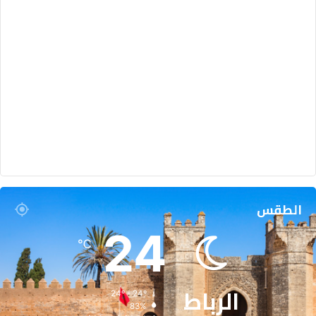
الطقس
24
℃
الرباط
24º - 24º
83%