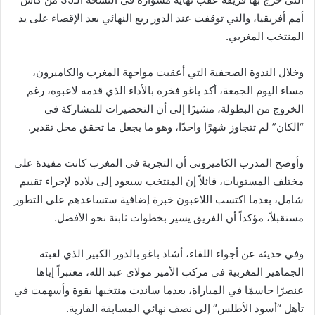
أمم أفريقيا، والتي توقفت عند الدور ربع النهائي بعد الإقصاء على يد
المنتخب المغربي.
وخلال الندوة الصحفية التي أعقبت مواجهة المغرب والكاميرون،
مساء اليوم الجمعة، أكد باغو فخره بالأداء الذي قدمه لاعبوه، رغم
الخروج من البطولة، مشيرًا إلى أن التحضيرات للمشاركة في
“الكان” لم تتجاوز شهرًا واحدًا، وهو ما يجعل ما تحقق محل تقدير.
وأوضح المدرب الكاميروني أن التجربة في المغرب كانت مفيدة على
مختلف المستويات، قائلاً إن المنتخب سيعود إلى بلاده لإجراء تقييم
شامل، بعدما اكتسب اللاعبون خبرة إضافية ستساعدهم على التطور
مستقبلاً، مؤكداً أن الفريق يسير بخطوات ثابتة نحو الأفضل.
وفي حديثه عن أجواء اللقاء، أشاد باغو بالدور الكبير الذي لعبته
الجماهير المغربية في مركب الأمير مولاي عبد الله، معتبراً إياها
عنصرًا حاسمًا في المباراة، بعدما ساندت منتخبها بقوة وأسهمت في
تأهل “أسود الأطلس” إلى نصف نهائي المسابقة القارية.