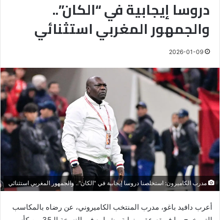
دروسا إيجابية في “الكان”..
والجمهور المغربي استثنائي
2026-01-09
مدرب الكاميرون: استخلصنا دروسا إيجابية في "الكان".. والجمهور المغربي استثنائي
أعرب دافيد باغو، مدرب المنتخب الكاميروني، عن رضاه بالمكاسب
التي خرج بها فريقه عقب نهاية مشواره في النسخة الـ35 من كأس