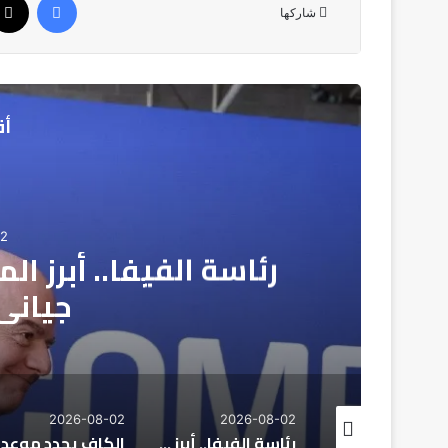
شاركها
أق
02
رئاسة الفيفا.. أبرز ا
جياني 
2026-08-02
2026-08-02
2026-08
مع اقتراب نهاية ولاية موتسيبي.. لقجع أبرز المرشحين لرئاسة “الكاف”
رئاسة الفيفا.. أبرز المرشحين المحتملين لخلافة جياني إنفانتينو