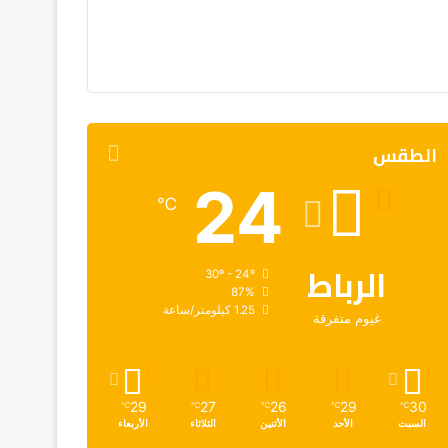
الطقس
24
℃
الرباط
30º - 24º
87%
1.25 كيلومتر/ساعة
غيوم متفرقة
29
27
26
29
30
℃
℃
℃
℃
℃
السبت
الأحد
الأثنين
الثلاثاء
الأربعاء