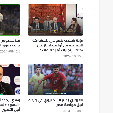
رؤية شكيب بنموسى للمشاركة
فينيسيوس ي
المغربية في أولمبياد باريس
براتب يفوق ا
2024.. إنجازات أم إخفاقات؟
2024-08-12
2024-10-15
العزوزي يضع السكتيوي في ورطة
وهبي يجدد ث
قبل موقعة مصر
“الأسود”: لس
أجل التغيير
2024-08-08