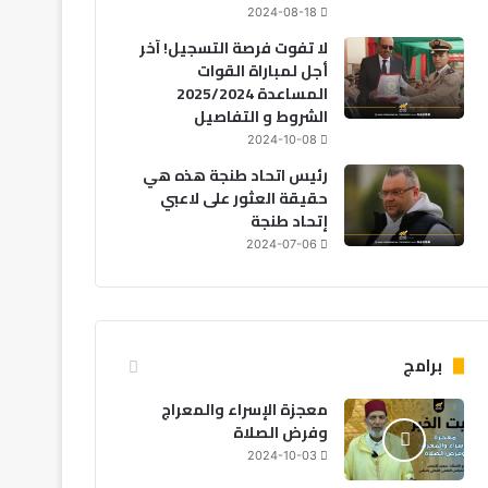
2024-08-18
لا تفوت فرصة التسجيل! آخر
أجل لمباراة القوات
المساعدة 2025/2024
الشروط و التفاصيل
2024-10-08
رئيس اتحاد طنجة هذه هي
حقيقة العثور على لاعبي
رياضة
إتحاد طنجة
2024-07-06
2026-08-02
الكاف يحدد موعد قرعة دوري أب
الكونفدرالية
برامج
معجزة الإسراء والمعراج
وفرض الصلاة
2024-10-03
2026-07-26
2026-07-26
20
إنفانتينو يهاجم منتقدي كأس العالم: اتهامات بنشر الكراهية والروايات الزائفة
المنتخب المغربي للسيدات يحقق فوزًا عريضًا على كينيا في افتتاح كأس أمم إفريقيا
رئيس الكاف يصل الرباط لافتتاح كأس أمم إفريقيا للسيدات 2026