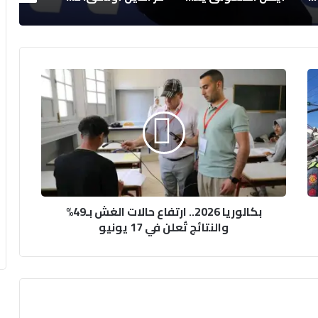
بكالوريا
2026..
ارتفاع
حالات
الغش
بـ49%
والنتائج
تُعلن
في
بكالوريا 2026.. ارتفاع حالات الغش بـ49%
17
والنتائج تُعلن في 17 يونيو
يونيو