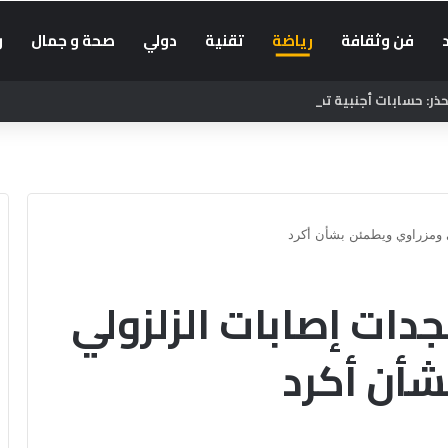
فن وثقافة
رياضة
تقنية
دولي
صحة و جمال
و
: حسابات أجنبية تضلل الراغبين في العبور إلى سبتة
ومزراوي ويطمئن بشأن أكرد
ت إصابات الزلزولي
شأن أكرد