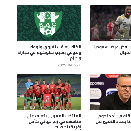
رفض عرضا سعوديا
الكاك يعاقب تغزوي وأووك
لخيال
وصوفي بسبب سلوكهم في مباراة
واد زم
2025-04-22
قته في أحد نجوم
المنتخب المغربي يتعرف على
نا بصدد التغيير من
منافسه في ربع نهائي كأس
إفريقيا “U20”