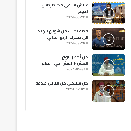
علاش اسفي مكتصرطش
ليهم
2024-06-20
قصة نجيب من شوارع الهند
الى صحراء الربع الخالي
2024-08-28
من أخطر أنواع
الغش #الغش_في_العلم
2024-05-31
كل سُلامى من الناس صدقة
2024-07-02