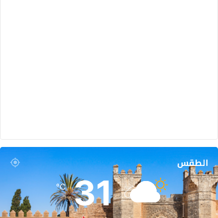
الطقس
31
℃