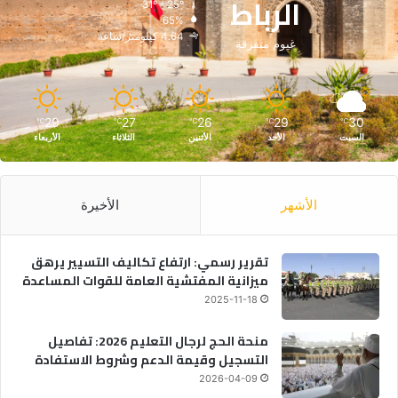
الرباط
31º - 25º
65%
4.64 كيلومتر/ساعة
غيوم متفرقة
29
27
26
29
30
℃
℃
℃
℃
℃
السبت
الأحد
الأثنين
الثلاثاء
الأربعاء
الأشهر
الأخيرة
تقرير رسمي: ارتفاع تكاليف التسيير يرهق
ميزانية المفتشية العامة للقوات المساعدة
2025-11-18
منحة الحج لرجال التعليم 2026: تفاصيل
التسجيل وقيمة الدعم وشروط الاستفادة
2026-04-09