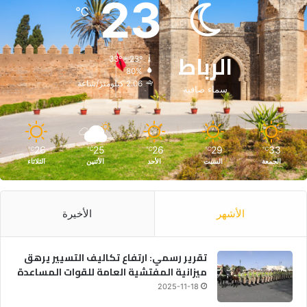
23
℃
الرباط
33º - 23º
80%
2.06 كيلومتر/ساعة
سماء صافية
26
25
26
29
33
℃
℃
℃
℃
℃
الجمعة
السبت
الأحد
الأثنين
الثلاثاء
الأشهر
الأخيرة
تقرير رسمي: ارتفاع تكاليف التسيير يرهق
ميزانية المفتشية العامة للقوات المساعدة
2025-11-18