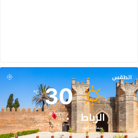
الطقس
30
℃
الرباط
30º - 24º
74%
4.12 كيلومتر/ساعة
سماء صافية