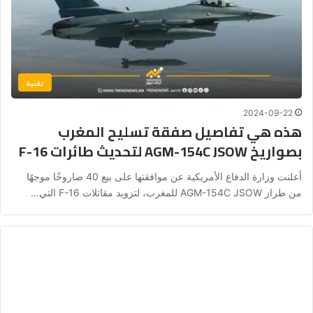
تقنية
2024-09-22
هذه هي تفاصيل صفقة تسليح المغرب
بصواريخ AGM-154C JSOW لتحديث طائرات F-16
أعلنت وزارة الدفاع الأمريكية عن موافقتها على بيع 40 صاروخًا موجهًا
من طراز AGM-154C JSOW للمغرب، لتزويد مقاتلات F-16 التي…