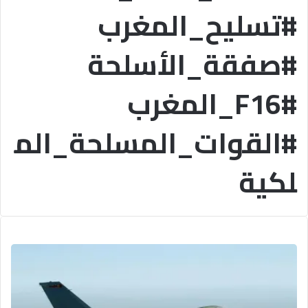
#تسليح_المغرب
#صفقة_الأسلحة
#F16_المغرب
#القوات_المسلحة_الم
لكية