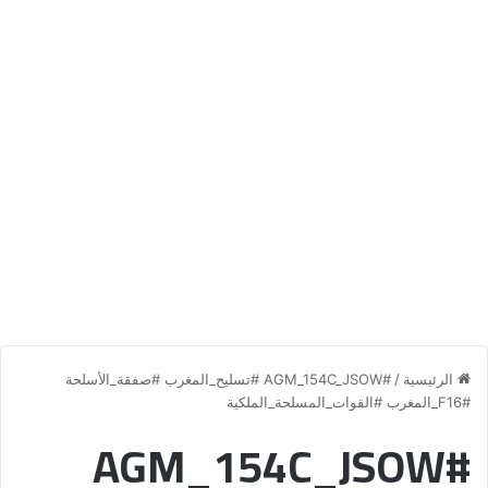
الرئيسية
/
#AGM_154C_JSOW #تسليح_المغرب #صفقة_الأسلحة
#F16_المغرب #القوات_المسلحة_الملكية
#AGM_154C_JSOW