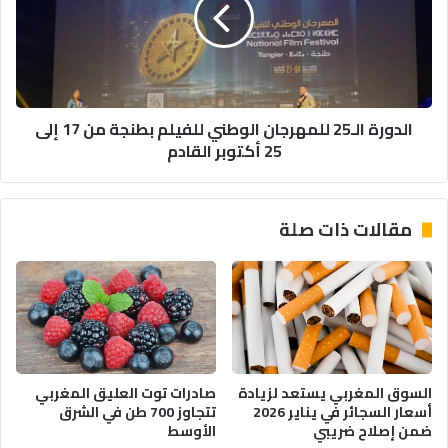
و
د
ر
ة
ة
ق
ا
ر
ل
ب
ـ
الدورة الـ25 للمهرجان الوطني للفيلم بطنجة من 17 إلى
م
2
25 أكتوبر القادم
س
5
ج
ل
د
ل
م
مقالات ذات صلة
ه
ر
ج
ا
ن
ا
ل
و
السوق المغربي يستعد لزيادة
صادرات توت العليق المغربي
ط
أسعار السجائر في يناير 2026
تتجاوز 700 طن في الشرق
ن
ضمن إصلاح ضريبي
الأوسط
ي