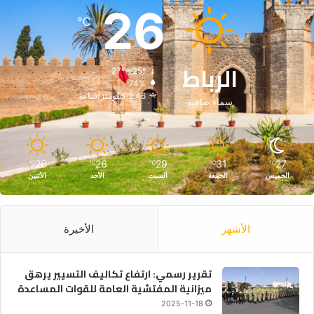
26
℃
الرباط
27º - 25º
74%
2.46 كيلومتر/ساعة
سماء صافية
26
26
29
31
27
℃
℃
℃
℃
℃
الخميس
الجمعة
السبت
الأحد
الأثنين
الأشهر
الأخيرة
تقرير رسمي: ارتفاع تكاليف التسيير يرهق
ميزانية المفتشية العامة للقوات المساعدة
2025-11-18