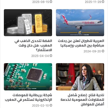
2025-06-15
2025-11-29
ل
ل
ف
ي
ل
م
ب
ط
العربية للطيران تعلن عن رحلات
الفضة تتحدى الذهب في
ن
مباشرة بين المغرب وإسبانيا
المغرب: هل حان وقت
الاستثمار؟
ج
2024-09-20
ة
2025-04-04
م
ن
1
7
إ
ل
ى
نادية فتاح: إصلاح شامل
شركة بريطانية للموصلات
2
للمقاولات العمومية لخدمة
الإلكترونية تستثمر في المغرب
5
أفضل للمواطن
أ
2025-02-10