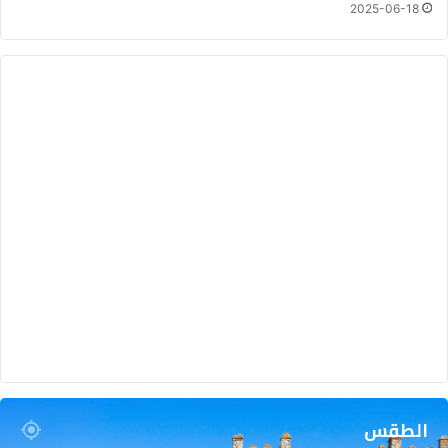
ك
2025-06-18
ت
و
ب
ر
ا
ل
ق
ا
د
م
الطقس