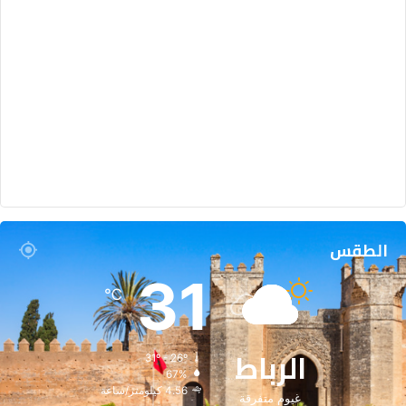
الطقس
31
℃
الرباط
31º - 26º
67%
4.56 كيلومتر/ساعة
غيوم متفرقة