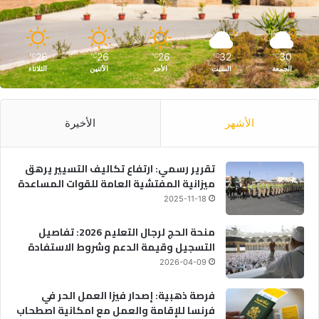
26
26
26
32
30
℃
℃
℃
℃
℃
الجمعة
السبت
الأحد
الأثنين
الثلاثاء
الأشهر
الأخيرة
تقرير رسمي: ارتفاع تكاليف التسيير يرهق
ميزانية المفتشية العامة للقوات المساعدة
2025-11-18
منحة الحج لرجال التعليم 2026: تفاصيل
التسجيل وقيمة الدعم وشروط الاستفادة
2026-04-09
فرصة ذهبية: إصدار فيزا العمل الحر في
فرنسا للإقامة والعمل مع امكانية اصطحاب