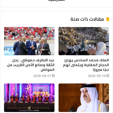
بالغش
في
الامتحانات
مقالات ذات صلة
المدرسية
الملك محمد السادس يهنئ
عبد اللطيف حموشي.. رجل
الحجاج المغاربة ويتمنى لهم
الثقة وصانع الأمن القريب من
حجًا مبرورًا
المواطن
2025-09-07
2025-05-14