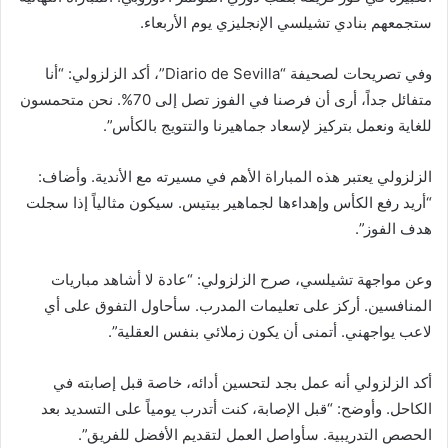
ستجمعهم بنادي تشيلسي الإنجليزي يوم الأربعاء.
وفي تصريحات لصحيفة “Diario de Sevilla”، أكد الزلزولي: “أنا
متفائل جداً، أرى أن فرصنا في الفوز تصل إلى 70%. نحن متحمسون
للغاية ونعمل بتركيز لإسعاد جماهيرنا والتتويج بالكأس”.
الزلزولي يعتبر هذه المباراة الأهم في مسيرته مع الأندية. وأضاف:
“أريد رفع الكأس وإهداءها لجماهير بيتيس. سيكون مثالياً إذا سجلت
هدف الفوز”.
وعن مواجهة تشيلسي، صرح الزلزولي: “عادة لا أشاهد مباريات
المنافسين. أركز على تعليمات المدرب. سأحاول التفوق على أي
لاعب يواجهني. أتمنى أن يكون زملائي بنفس العقلية”.
أكد الزلزولي أنه عمل بجد لتحسين أدائه، خاصة قبل إصابته في
الكاحل. وأوضح: “قبل الإصابة، كنت أتدرب يومياً على التسديد بعد
الحصص التدريبية. سأواصل العمل لتقديم الأفضل للفريق”.