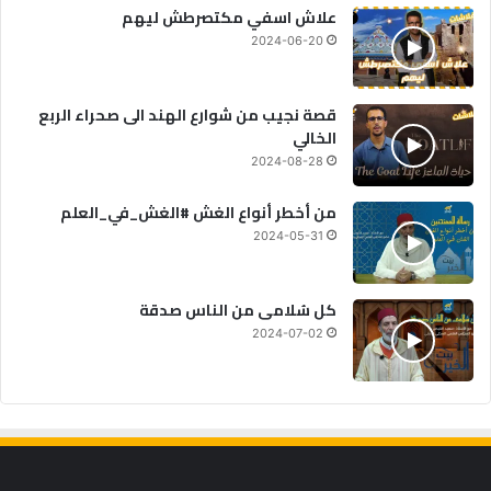
علاش اسفي مكتصرطش ليهم
2024-06-20
قصة نجيب من شوارع الهند الى صحراء الربع
الخالي
2024-08-28
من أخطر أنواع الغش #الغش_في_العلم
2024-05-31
كل سُلامى من الناس صدقة
2024-07-02