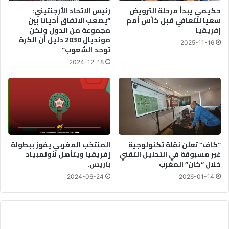
ت
حكيمي يبدأ مرحلة الترويض
رئيس الاتحاد الأرجنتيني:
خ
سعيا للتعافي قبل كأس أمم
“يصعب الاتفاق أحيانا بين
إفريقيا
مجموعة من الدول ولكن
ب
مونديال 2030 دليل أن الكرة
ا
2025-11-16
توحد الشعوب”
ل
م
2024-12-18
غ
ر
ب
ي
ل
م
و
“كاف” تعلن نقلة تكنولوجية
المنتخب المغربي يفوز ببطولة
ا
غير مسبوقة في التحليل التقني
إفريقيا ويتأهل لأولمبياد
ج
خلال “كان” المغرب
باريس.
ه
2024-06-24
2026-01-14
ت
ي
ا
ل
ب