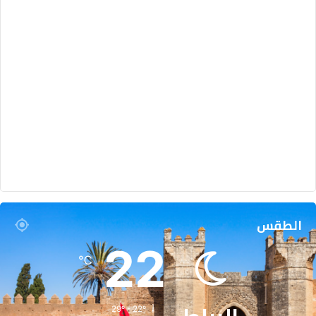
ن
ي
ن
و
ت
و
ن
س
الطقس
22
℃
29º - 22º