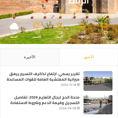
الرباط
88%
2.92 كيلومتر/ساعة
سماء صافية
27
27
28
28
29
℃
℃
℃
℃
℃
الأثنين
الثلاثاء
الأربعاء
الخميس
الجمعة
الأشهر
الأخيرة
تقرير رسمي: ارتفاع تكاليف التسيير يرهق
ميزانية المفتشية العامة للقوات المساعدة
2025-11-18
منحة الحج لرجال التعليم 2026: تفاصيل
التسجيل وقيمة الدعم وشروط الاستفادة
2026-04-09