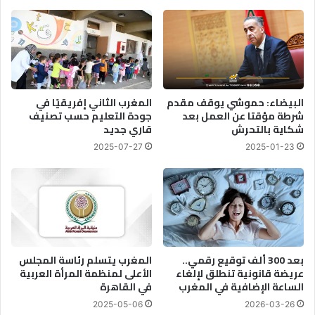
ل
ل
ت
أ
ن
م
م
ي
ي
ر
ة
م
ف
و
البيضاء: حموشي يوقف مقدم
المغرب الثاني إفريقيًا في
ي
ل
شرطة مؤقتا عن العمل بعد
جودة التعليم حسب تصنيف
ا
ا
شكاية بالتحرش
قاري جديد
ل
ي
2025-07-27
2025-01-23
م
ع
غ
ب
ر
د
ب
ا
ل
ل
ه
ي
بعد 300 ألف توقيع رقمي..
المغرب يتسلم رئاسة المجلس
ض
عريضة قانونية تنطلق لإلغاء
الأعلى لمنظمة المرأة العربية
الساعة الإضافية في المغرب
في القاهرة
ع
ا
2025-05-06
2026-03-26
ل