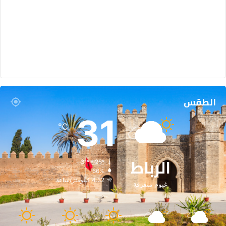
الطقس
31
℃
الرباط
31º - 26º
66%
4.32 كيلومتر/ساعة
غيوم متفرقة