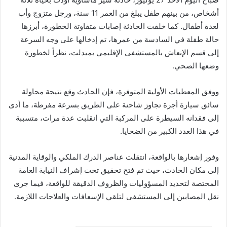
أشخاص، من بينهم طفل يبلغ من العمر 11 سنة، ورجل متزوج وأب
لعدة أطفال. كما خلفت الحادثة إصابات متفاوتة الخطورة، أبرزها
حالة طفلة في السادسة من عمرها، تم إدخالها على وجه السرعة
إلى قسم الإنعاش بالمستشفى الإقليمي بميدلت، نظراً لخطورة
وضعها الصحي.
ووفق المعطيات الأولية المتوفرة، فإن الحادث وقع نتيجة محاولة
سائق سيارة أجرة تجاوز شاحنة على الطريق بسرعة مفرطة، ما أدى
إلى فقدانه السيطرة على المركبة التي انقلبت عدة مرات، متسببة
في هذا العدد الكبير من الضحايا.
وفور إشعارها بالواقعة، انتقلت عناصر الدرك الملكي والوقاية المدنية
إلى مكان الحادث، حيث تم فتح تحقيق تحت إشراف النيابة العامة
المختصة لتحديد المسؤوليات والظروف الدقيقة للواقعة، فيما جرى
نقل المصابين إلى المستشفى لتلقي الإسعافات والعلاجات اللازمة.