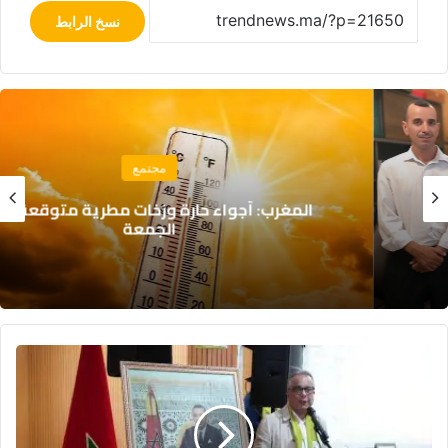
نسخ الرابط
مجتمع
المغرب: أجواء حارة وزخات مطرية متوقعة يوم
الجمعة
ب
ن
ع
ل
ي