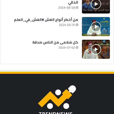
الخالي
2024-08-28
من أخطر أنواع الغش #الغش_في_العلم
2024-05-31
كل سُلامى من الناس صدقة
2024-07-02