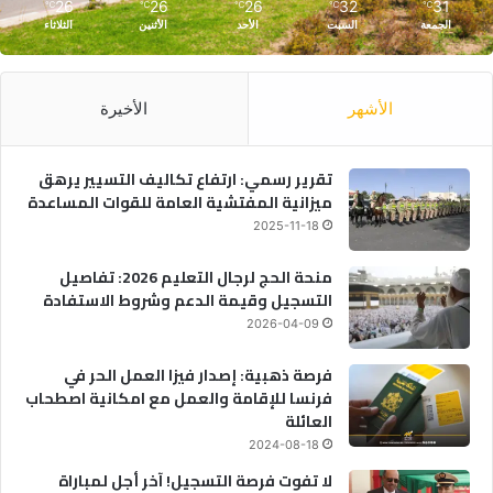
26
26
26
32
31
℃
℃
℃
℃
℃
الجمعة
السبت
الأحد
الأثنين
الثلاثاء
الأشهر
الأخيرة
تقرير رسمي: ارتفاع تكاليف التسيير يرهق
ميزانية المفتشية العامة للقوات المساعدة
2025-11-18
منحة الحج لرجال التعليم 2026: تفاصيل
التسجيل وقيمة الدعم وشروط الاستفادة
2026-04-09
فرصة ذهبية: إصدار فيزا العمل الحر في
فرنسا للإقامة والعمل مع امكانية اصطحاب
العائلة
2024-08-18
لا تفوت فرصة التسجيل! آخر أجل لمباراة