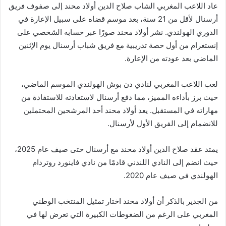
عاد اللاعب المغربي الشاب صلاح الدين أولاد محند إلى صفوف فريق
أرسنال لأقل من 21 سنة، بعد موسم قضاه على سبيل الإعارة في
الدوري الهولندي. نشر أولاد محند صورًا عبر حسابه الشخصي على
إنستغرام من أول حصة تدريبية مع فريق شباب أرسنال يوم الإثنين
الماضي بعد عودته من الإعارة.
لعب اللاعب المغربي لنادي دن بوش الهولندي الموسم الماضي،
حيث برز بأداءه المميز، مما دفع أرسنال لاستعادته للاستفادة من
مهاراته في المستقبل. يعد أولاد محند أحد المرشحين المحتملين
للانضمام إلى الفريق الأول لأرسنال.
يمتد عقد صلاح الدين أولاد محند مع أرسنال حتى صيف عام 2025،
حيث انضم إلى النادي اللندني قادمًا من نادي فاينورد روتردام
الهولندي في صيف عام 2020.
من الجدير بالذكر أن أولاد محند اختار تمثيل المنتخب الوطني
المغربي على الرغم من الضغوطات الكبيرة التي تعرض لها في