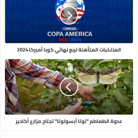
لربع
نهائي
كوبا
أميركا
2024
المنتخبات المتأهلة لربع نهائي كوبا أميركا 2024
عدوة
الطماطم
"توتا
أبسولوتا"
تجتاح
مزارع
أكادير
عدوة الطماطم "توتا أبسولوتا" تجتاح مزارع أكادير