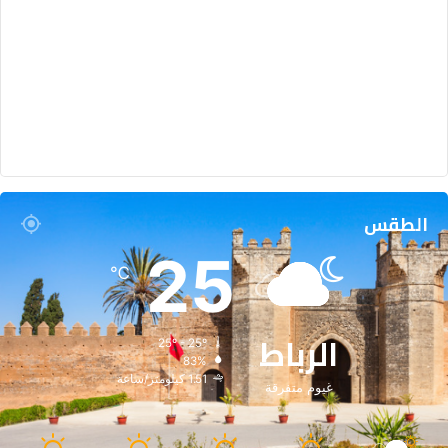
الطقس
25
℃
الرباط
25º - 25º
83%
1.51 كيلومتر/ساعة
غيوم متفرقة