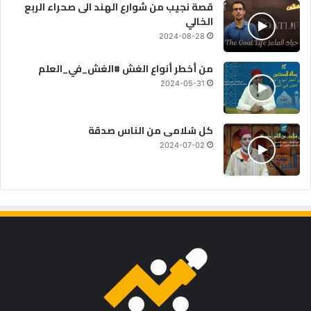
قصة نجيب من شوارع الهند الى صحراء الربع
الخالي
2024-08-28
من أخطر أنواع الغش #الغش_في_العلم
2024-05-31
كل سُلامى من الناس صدقة
2024-07-02