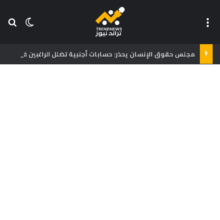
القائمة
بح
الوضع ا
مجلس حقوق الإنسان يحذر: حسابات أجنبية تضلل الراغبين في العبور إلى سبتة