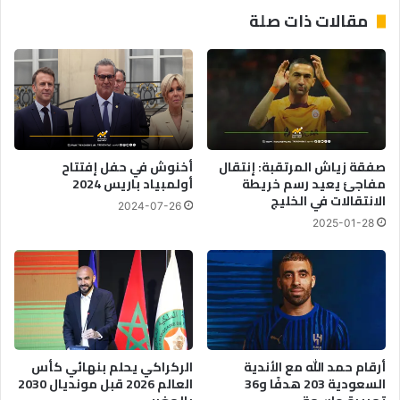
مقالات ذات صلة
صفقة زياش المرتقبة: إنتقال
أخنوش في حفل إفتتاح
مفاجئ يعيد رسم خريطة
أولمبياد باريس 2024
الانتقالات في الخليج
2024-07-26
2025-01-28
أرقام حمد الله مع الأندية
الركراكي يحلم بنهائي كأس
السعودية 203 هدفًا و36
العالم 2026 قبل مونديال 2030