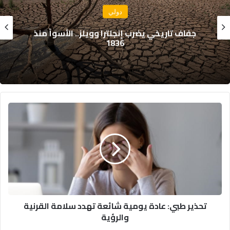
اقتصاد
كندا تؤكد التزامها بتعزيز العلاقات المغربية
الكندية وتوسيع مجالات التعاون
ت
ح
ذ
ي
ر
ط
ب
ي
:
تحذير طبي: عادة يومية شائعة تهدد سلامة القرنية
ع
والرؤية
ا
د