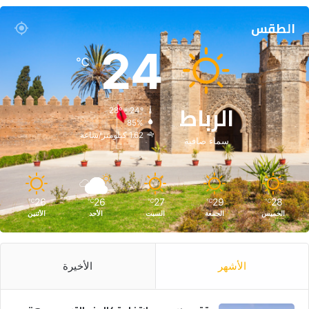
الطقس
24
℃
الرباط
28º - 24º
85%
1.62 كيلومتر/ساعة
سماء صافية
26
26
27
29
28
℃
℃
℃
℃
℃
الخميس
الجمعة
السبت
الأحد
الأثنين
الأشهر
الأخيرة