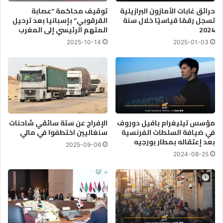
ل
ج
حرائق غابات الأمازون البرازيلية
توقيف محاكمة “عصابة
ق
ر
تسجل رقمًا قياسيًا خلال سنة
القرقوبي” بإسبانيا بعد ترحيل
ر
ي
2024
المتهم الرئيسي إلى المغرب
ن
م
2025-10-14
2025-01-03
ي
ة
ة
"
و
م
ا
ق
ل
ت
ر
ل
ؤ
س
ي
ا
مؤسس تيليغرام بافيل دوروف
الإفراج عن ستة سائقي شاحنات
ة
ئ
في ضيافة السلطات الفرنسية
سنغاليين اختطفوا في مالي
بعد إعتقاله بمطار بورجيه
ق
2025-09-06
ا
2024-08-25
ل
ت
ط
ب
ي
ق