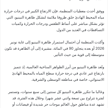
ووفق أحدث معطيات المنظمة، فإن الارتفاع الكبير في درجات حرارة
مياه المحيط الهادئ خلق ظروفا ملائمة لتشكل ظاهرة النينيو، التي
تؤثر بشكل مباشر على أنماط الطقس ودرجات الحرارة وكميات
التساقطات في العديد من الدول.
وأكدت المنظمة أن احتمال استمرار ظاهرة النينيو إلى غاية نونبر
2026 أو بعده يتجاوز 90 في المائة، مشيرة إلى أن الظاهرة قد تكون
متوسطة إلى قوية من حيث التأثير.
وتُعد ظاهرة النينيو من أبرز الظواهر المناخية العالمية، إذ تتميز
بارتفاع غير عادي في درجة حرارة سطح المياه بالمحيط الهادئ
الاستوائي، خاصة في مناطقه الوسطى والشرقية.
وغالبا ما تتكرر ظاهرة النينيو كل سنتين إلى سبع سنوات، وتستمر
لفترة تتراوح بين تسعة واثني عشر شهرا. وخلال هذه الفترة، قد
تشهد عدة مناطق حول العالم موجات حر شديدة أو فيضانات أو