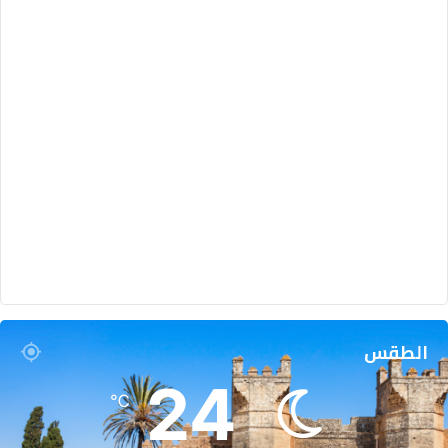
ء
ا
ت
و
ق
ا
ئ
ي
ة
الطقس
24
℃