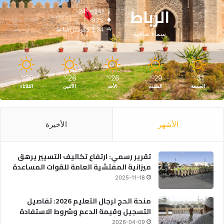
الرباط
24º - 24º
83%
2.34 كيلومتر/ساعة
سماء صافية
26
26
26
29
31
℃
℃
℃
℃
℃
الجمعة
السبت
الأحد
الأثنين
الثلاثاء
الأشهر
الأخيرة
تقرير رسمي: ارتفاع تكاليف التسيير يرهق
ميزانية المفتشية العامة للقوات المساعدة
2025-11-18
منحة الحج لرجال التعليم 2026: تفاصيل
التسجيل وقيمة الدعم وشروط الاستفادة
2026-04-09