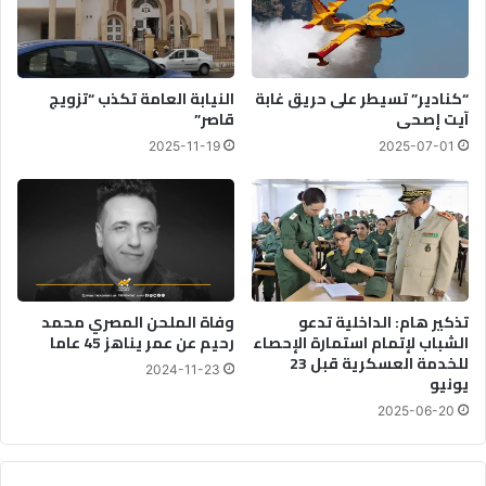
س
ا
ب
ق
“كنادير” تسيطر على حريق غابة
النيابة العامة تكذب “تزويج
ا
آيت إصحى
قاصر”
ل
2025-11-19
2025-07-01
ز
م
ن
ب
ت
د
ا
تذكير هام: الداخلية تدعو
وفاة الملحن المصري محمد
ب
الشباب لإتمام استمارة الإحصاء
رحيم عن عمر يناهز 45 عاما
ي
للخدمة العسكرية قبل 23
ر
2024-11-23
يونيو
و
إ
2025-06-20
ج
ر
ا