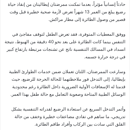
حادثاً إنسانياً مؤثراً، بعدما تمكنت ممرضتان إيطاليتان من إنقاذ حياة
رضيع يبلغ من العمر 13 شهراً تعرض لأزمة صحية خطيرة قبل وقت
قصير من وصول الطائرة إلى مطار مراكش.
ووفق المعطيات المتوفرة، فقد تعرض الطفل لتوقف مفاجئ في
التنفس بينما كانت الطائرة على بعد نحو 40 دقيقة من الهبوط، نتيجة
انسداد في المسالك التنفسية ناتج عن تشنجات مرتبطة بارتفاع كبير
في درجة حرارة جسمه.
وسارعت الممرضتان، اللتان تعملان ضمن خدمات الطوارئ الطبية
بإيطاليا، إلى التدخل فور ملاحظتهما للحالة الحرجة للرضيع، حيث
قدمتا له الإسعافات الأولية الضرورية داخل الطائرة رغم محدودية
الوسائل الطبية المتاحة وصعوبة التعامل مع حالة طفل بهذا العمر.
وأثمر التدخل السريع عن استعادة الرضيع لقدراته التنفسية بشكل
تدريجي، ما ساهم في تفادي مضاعفات خطيرة وخفف من حالة
القلق التي سادت بين الركاب وأفراد طاقم الطائرة.