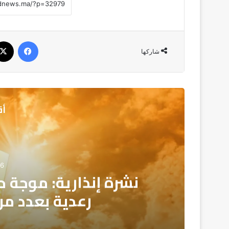
فيسبوك
شاركها
أق
06
رعدية بعدد م