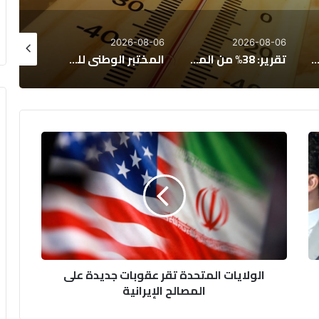
26-08-06
2026-08-06
2026-08-06
يغاتوم 2026”: المغرب يتقدم اقتصادياً لكن تحديات التعليم والصحة تعرقل الازدهار
تقرير: 38% من المغاربة يخصصون أكثر من 40% من دخلهم لسداد القروض
المختبر الوطني للشرطة العلمية بالمغرب يحصد اعترافًا عالميًا متجددًا
ا
ل
و
ل
ا
ي
ا
ت
ا
الولايات المتحدة تقر عقوبات جديدة على
ل
المصالح الإيرانية
م
ت
ح