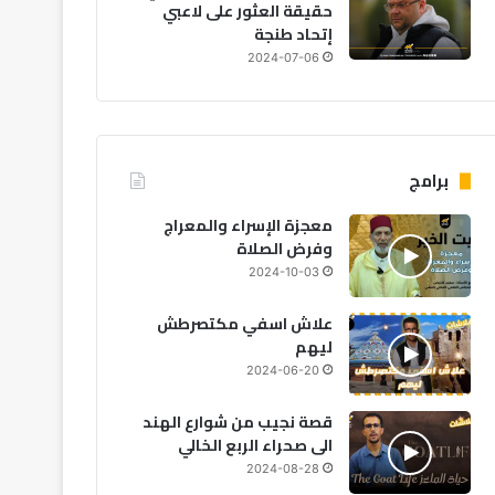
حقيقة العثور على لاعبي
إتحاد طنجة
2024-07-06
2026-08-05
2026-08-05
20
المركز السينمائي المغربي يخصص ملياري درهم لدعم 40 مهرجاناً سينمائياً بالمملكة
انقطاع مبرمج للكهرباء بعدد من دواوير البدوزة بآسفي بسبب أشغال الصيانة
دخول أزيد من 2,7 مليون من مغاربة العالم منذ انطلاق عملية “مرحبا 2026”
برامج
معجزة الإسراء والمعراج
وفرض الصلاة
2024-10-03
علاش اسفي مكتصرطش
ليهم
2024-06-20
قصة نجيب من شوارع الهند
الى صحراء الربع الخالي
2024-08-28