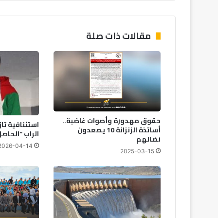
ا
ل
أ
مقالات ذات صلة
ح
ر
ا
ر
"
ب
ا
ل
حقوق مهدورة وأصوات غاضبة..
استئنافية تا
ر
أساتذة الزنزانة 10 يصعدون
الراب “الحاصل
ب
نضالهم
ا
2026-04-14
2025-03-15
ط
؟
ا
ع
ت
ز
ا