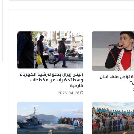
د
ة
ت
ق
ر
ع
ق
و
ب
ا
ت
رئيس إيران يدعو لترشيد الكهرباء
زة تؤجل ملف فنان
ج
وسط تحذيرات من مخططات
”
د
خارجية
ي
2026-04-26
د
ة
ع
ل
ى
ا
ل