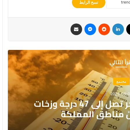
نسخ الرابط
‫X
لينكدإن
‏Reddit
ماسنجر
مشاركة عبر البريد
رأ التالي
مجتمع
2026-08-
نشرة إنذارية: موجة حر تصل إلى 47 درجة وزخات
ن مناطق المملكة