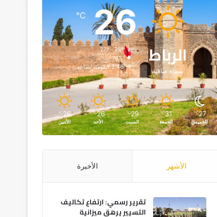
26
℃
الرباط
27º - 25º
74%
2.46 كيلومتر/ساعة
سماء صافية
26
26
29
31
27
℃
℃
℃
℃
℃
الخميس
الجمعة
السبت
الأحد
الأثنين
الأشهر
الأخيرة
تقرير رسمي: ارتفاع تكاليف
التسيير يرهق ميزانية