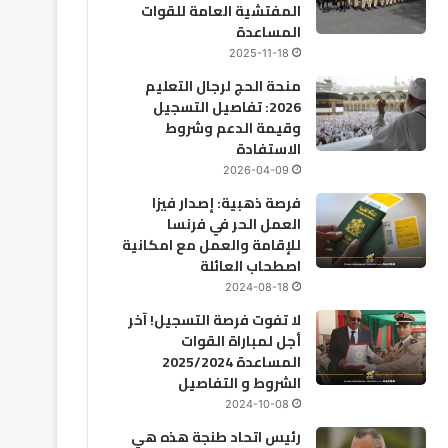
المفتشية العامة للقوات
المساعدة
2025-11-18
منحة الحج لرجال التعليم
2026: تفاصيل التسجيل
وقيمة الدعم وشروط
الاستفادة
2026-04-09
فرصة ذهبية: إصدار فيزا
العمل الحر في فرنسا
للإقامة والعمل مع امكانية
اصطحاب العائلة
اقتصاد
2024-08-18
لا تفوت فرصة التسجيل! آخر
2026-08-06
أجل لمباراة القوات
تقرير “ليغاتوم 026
المساعدة 2025/2024
تحديات التعليم والصحة تع
الشروط و التفاصيل
2024-10-08
رئيس اتحاد طنجة هذه هي