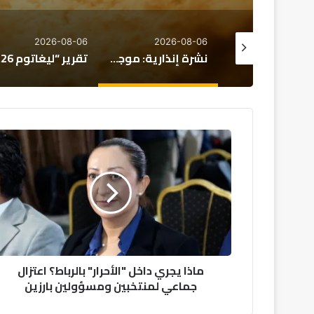
2026-08-06
2026-08-06
2026-08
الحكومة تحدد الأولويات الكبرى لمشروع قانون مالية 2027
نشرة إنذارية: موجة حر تصل إلى 47 درجة وزخات رعدية بعدد من مناطق المملكة
تقرير “ل
م
ا
ذ
ا
ي
ج
ر
ي
د
ماذا يجري داخل "الأحرار" بالرباط؟ اعتزال
ا
جماعي لمنتخبين ومسؤولين بارزين
خ
ل
"