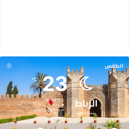
ز
ي
غ
ي
ة
الطقس
23
℃
الرباط
33º - 23º
83%
1.74 كيلومتر/ساعة
سماء صافية