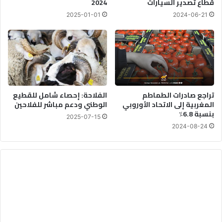
قطاع تصدير السيارات
2024
ا
و
ل
2025-01-01
2024-06-21
ن
ن
د
ق
ي
ا
ا
ش
ل
ا
2
ت
0
ا
تراجع صادرات الطماطم
الفلاحة: إحصاء شامل للقطيع
2
ل
المغربية إلى الاتحاد الأوروبي
الوطني ودعم مباشر للفلاحين
6
ه
بنسبة 6.8٪
و
2025-07-15
ي
2024-08-24
ا
ت
ي
ة
ا
ل
أ
م
ا