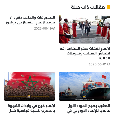
د
ح
مقالات ذات صلة
م
ق
ي
و
المحروقات والحليب يقودان
ج
ق
موجة ارتفاع الأسعار في يوليوز
م
ا
ع
2025-08-19
ل
ا
إ
ل
ن
د
س
ارتفاع نفقات سفر المغاربة رغم
ب
ا
انتعاش السياحة وتحويلات
ل
ن
الجالية
و
ف
2025-05-01
م
ي
ا
ق
س
ل
ي
ب
ي
ت
ن
و
ق
س
ب
ي
المغرب يصبح المورد الأول
ارتفاع كبير في واردات القهوة
ل
ع
عالميا للإتحاد الأوروبي في
بالمغرب بنسبة قياسية خلال
م