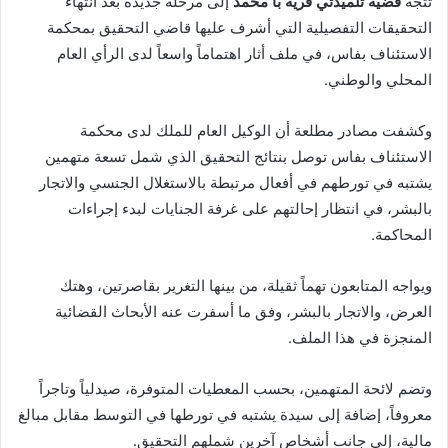
تتجه
قضية تلميذتي قرية با محمد
إلى مرحلة جديدة بعد انتهاء
التحقيقات التفصيلية التي أشرف عليها قاضي التحقيق بمحكمة
الاستئناف بفاس، في ملف أثار اهتماماً واسعاً لدى الرأي العام
المحلي والوطني.
وكشفت مصادر مطلعة أن الوكيل العام للملك لدى محكمة
الاستئناف بفاس توصل بنتائج التحقيق الذي شمل تسعة متهمين
يشتبه في تورطهم في أفعال مرتبطة بالاستغلال الجنسي والاتجار
بالبشر، في انتظار إحالتهم على غرفة الجنايات لبدء إجراءات
المحاكمة.
ويواجه المتابعون تهماً ثقيلة، من بينها التغرير بقاصرتين، وهتك
العرض، والاتجار بالبشر، وفق ما أسفرت عنه الأبحاث القضائية
المنجزة في هذا الملف.
وتضم لائحة المتهمين، بحسب المعطيات المتوفرة، صيدلياً وتاجراً
معروفاً، إضافة إلى سيدة يشتبه في تورطها في التوسط مقابل مبالغ
مالية، إلى جانب أشخاص آخرين شملهم التحقيق.