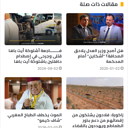
مقالات ذات صلة
ل
ـ
م
"
و
ا
س
ل
ب
ب
ف
ا
ض
م
ل
"
هل أصبح وزير العدل يلاحق
فــــــــاجعة أشتوكة أيت باها
ج
.
الصحافة؟ “آشكاين” أمام
قتلى وجرحى في إصطدام
و
.
المحكمة
حافلتين باشتوكة أيت باها
د
ف
2024-09-02
2025-01-02
ة
و
ا
ز
ل
ي
ت
ل
ن
ق
ظ
ج
ي
ع
م
ي
زاكورة: فلاحون يشتكون من
الموت يخطف الطباخ المغربي
و
ن
إقصائهم من دعم بذور
“شاف كيمو”
ح
الطماطم ويهددون بالقضاء
ف
2026-02-05