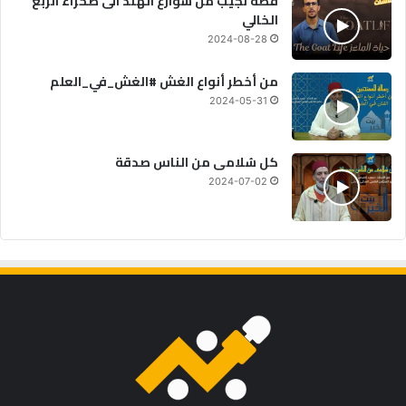
قصة نجيب من شوارع الهند الى صحراء الربع
الخالي
2024-08-28
من أخطر أنواع الغش #الغش_في_العلم
2024-05-31
كل سُلامى من الناس صدقة
2024-07-02