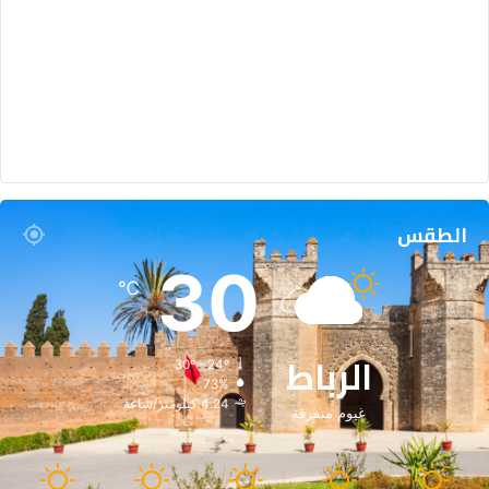
ا
س
ي
الطقس
30
℃
الرباط
30º - 24º
73%
4.24 كيلومتر/ساعة
غيوم متفرقة