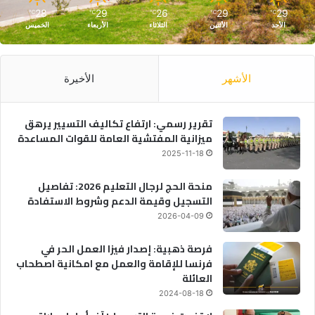
28
29
26
29
29
℃
℃
℃
℃
℃
الأحد
الأثنين
الثلاثاء
الأربعاء
الخميس
الأشهر
الأخيرة
تقرير رسمي: ارتفاع تكاليف التسيير يرهق
ميزانية المفتشية العامة للقوات المساعدة
2025-11-18
منحة الحج لرجال التعليم 2026: تفاصيل
التسجيل وقيمة الدعم وشروط الاستفادة
2026-04-09
فرصة ذهبية: إصدار فيزا العمل الحر في
فرنسا للإقامة والعمل مع امكانية اصطحاب
العائلة
2024-08-18