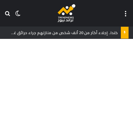
القائمة
بح
الوضع ا
كندا.. إجلاء أكثر من 20 ألف شخص من منازلهم جراء حرائق غابات غرب البلاد