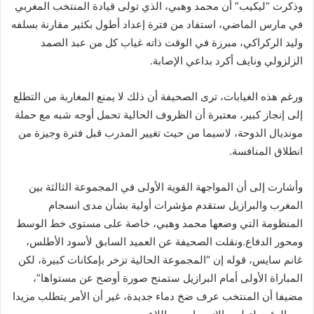
وذكرت “ليكيب” أن محمد وهبي، الذي تولى قيادة المنتخب المغربي
في مارس الماضي، استفاد من فترة إعداد أطول بكثير مقارنة بسلفه
وليد الركراكي، مبرزة في الوقت ذاته غياب كل من عبد الصمد
الزلزولي ونايف أكرد بداعي الإصابة.
ورغم هذه الغيابات، ترى الصحيفة أن ذلك لا يمنع المغاربة من التطلع
إلى إنجاز كبير، معتبرة أن الظروف الحالية تحمل أوجه شبه مع حملة
مونديال الدوحة، لاسيما من حيث تغيير المدرب قبل فترة وجيزة من
انطلاق المنافسة.
وأشارت إلى أن المواجهة القوية الأولى في المجموعة الثالثة بين
المغرب والبرازيل ستقدم مؤشرات أولية بشأن مدى انسجام
المنظومة التي وضعها محمد وهبي، خاصة على مستوى خط الوسط
ومحور الدفاع.ونقلت الصحيفة عن العميد السابق لأسود الأطلس،
غانم سايس، قوله إن “المجموعة الحالية تزخر بإمكانات كبيرة، لكن
المباراة الأولى أمام البرازيل ستمنح صورة أوضح عن مستواها”،
مضيفا أن المنتخب عرف ضخ دماء جديدة، غير أن الأمر يتطلب مزيدا