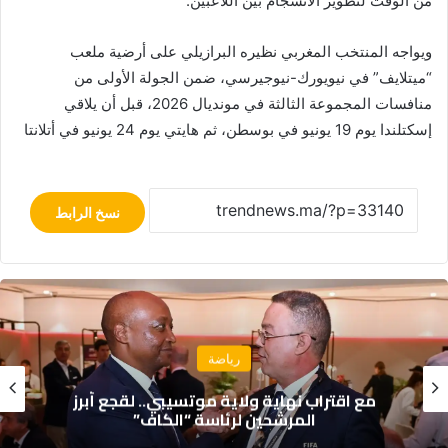
من الوقت لتطوير الانسجام بين اللاعبين.
ويواجه المنتخب المغربي نظيره البرازيلي على أرضية ملعب
“ميتلايف” في نيويورك-نيوجيرسي، ضمن الجولة الأولى من
منافسات المجموعة الثالثة في مونديال 2026، قبل أن يلاقي
إسكتلندا يوم 19 يونيو في بوسطن، ثم هايتي يوم 24 يونيو في أتلانتا
نسخ الرابط
رياضة
رئاسة الفيفا.. أبرز المرشحين المحتملين لخلافة
جياني إنفانتينو