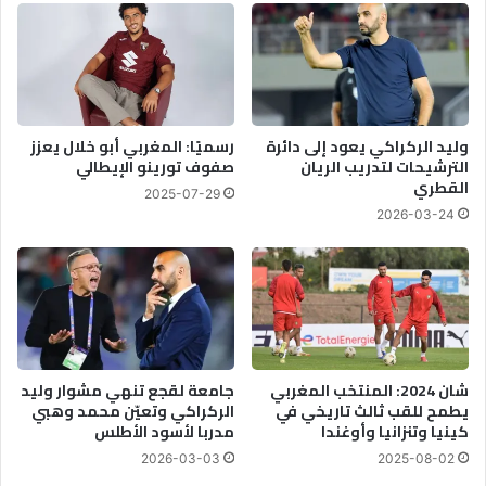
وليد الركراكي يعود إلى دائرة
رسميًا: المغربي أبو خلال يعزز
الترشيحات لتدريب الريان
صفوف تورينو الإيطالي
القطري
2025-07-29
2026-03-24
شان 2024: المنتخب المغربي
جامعة لقجع تنهي مشوار وليد
يطمح للقب ثالث تاريخي في
الركراكي وتعيّن محمد وهبي
كينيا وتنزانيا وأوغندا
مدربا لأسود الأطلس
2026-03-03
2025-08-02