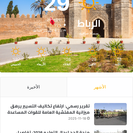
29
الرباط
29º - 24º
72%
4.25 كيلومتر/ساعة
سماء صافية
27
27
26
29
28
℃
℃
℃
℃
℃
الأحد
الأثنين
الثلاثاء
الأربعاء
الخميس
الأشهر
الأخيرة
تقرير رسمي: ارتفاع تكاليف التسيير يرهق
ميزانية المفتشية العامة للقوات المساعدة
2025-11-18
منحة الحج لرجال التعليم 2026: تفاصيل