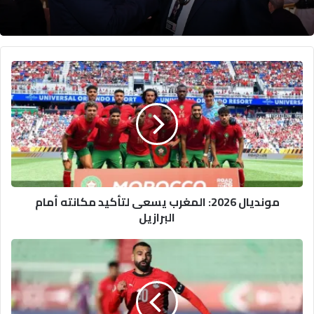
مونديال
2026:
المغرب
يسعى
لتأكيد
مكانته
أمام
البرازيل
مونديال 2026: المغرب يسعى لتأكيد مكانته أمام
البرازيل
فيفا
يفرض
تعديلات
على
قميص