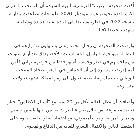
أكدت صحيفة “ليكيب” الفرنسية، اليوم السبت، أن المنتخب المغربي
لكرة القدم يخوض غمار مونديال 2026 بطموحات تضاعفت مقارنة
بنسخة 2022 في قطر، مستندا إلى قيادة تقنية جديدة وتشكيلة
شهدت تجديدا لافتا.
وأوضحت الصحيفة أن رجال محمد وهبي يستهلون مشوارهم في
البطولة بمواجهة البرازيل، ليلة السبت-الأحد، وذلك بعد أربع سنوات
من ملحمتهم في قطر وخمسة أشهر فقط من خوضهم نهائي كأس
أمم إفريقيا، مشيرة إلى أن الحماس في المغرب تجاه المنتخب
الوطني بات ملموسا، بعدما تحول إلى رمز لمملكة تشهد تحولات
متسارعة.
وأضافت أن بطل العالم لأقل من 20 سنة مع “أشبال الأطلس” اختار
تجديد مجموعته من خلال ضم عناصر شابة، من بينها ياسين جسيم
وسمير المرابط وأيوب أميموني، مع اعتماد أسلوب لعب يقوم على
الضغط العالي والانتقال السريع للغاية بين الدفاع والهجوم.