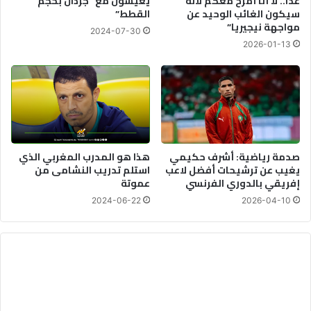
غدا.. لا أنا أمزح معكم لأنه
يعيشون مع “جرذان بحجم
سيكون الغائب الوحيد عن
القطط”
إ
مواجهة نيجيريا”
ل
2024-07-30
ى
2026-01-13
ا
ل
ا
ح
ت
ج
ا
صدمة رياضية: أشرف حكيمي
هذا هو المدرب المغربي الذي
ج
يغيب عن ترشيحات أفضل لاعب
استلم تدريب النشامى من
ا
إفريقي بالدوري الفرنسي
عموتة
ت
2024-06-22
2026-04-10