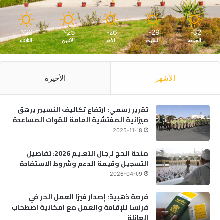
26
25
26
29
32
℃
℃
℃
℃
℃
الجمعة
السبت
الأحد
الأثنين
الثلاثاء
الأشهر
الأخيرة
تقرير رسمي: ارتفاع تكاليف التسيير يرهق
ميزانية المفتشية العامة للقوات المساعدة
2025-11-18
منحة الحج لرجال التعليم 2026: تفاصيل
التسجيل وقيمة الدعم وشروط الاستفادة
2026-04-09
فرصة ذهبية: إصدار فيزا العمل الحر في
فرنسا للإقامة والعمل مع امكانية اصطحاب
العائلة