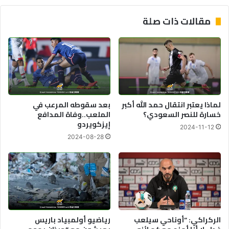
أ
ع
ه
ي
مقالات ذات صلة
ل
د
أ
أ
س
س
و
ا
د
ت
ا
ذ
ل
ة
أ
ا
لماذا يعتبر انتقال حمد الله أكبر
بعد سقوطه المرعب في
ط
ل
خسارة للنصر السعودي؟
الملعب..وفاة المدافع
ل
ت
إيزكويردو
2024-11-12
س
ع
2024-08-28
ل
ل
د
ي
و
م
ر
ا
ا
ل
ل
ع
ر
ا
ب
ل
الركراكي: “أوناحي سيلعب
رياضيو أولمبياد باريس
ع
ي