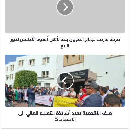
ة
ع
ا
ر
م
ة
فرحة عارمة تجتاح العيون بعد تأهل أسود الأطلس لدور
ت
الربع
ج
ت
ا
م
ح
ل
ا
ف
ل
ا
ع
ل
ي
أ
و
ق
ن
د
ب
م
ملف الأقدمية يعيد أساتذة التعليم العالي إلى
ع
ي
الاحتجاجات
د
ة
ت
ي