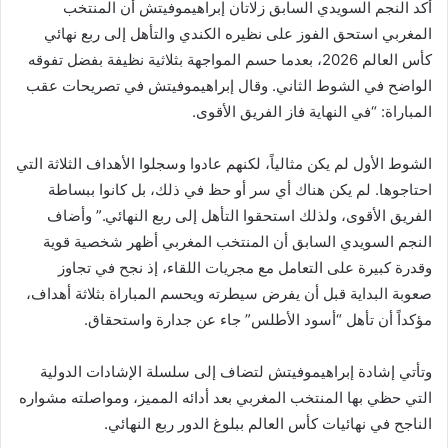
أكد النجم السويدي السابق زلاتان إبراهيموفيتش أن المنتخب
المغربي استحق الفوز على نظيره الكندي والتأهل إلى ربع نهائي
كأس العالم 2026، بعدما حسم المواجهة بثلاثية نظيفة بفضل تفوقه
الواضح في الشوط الثاني. وقال إبراهيموفيتش في تصريحات عقب
المباراة: “في النهاية فاز الفريق الأقوى.
الشوط الأول لم يكن مثالياً، لكنهم عادوا وسجلوا الأهداف الثلاثة التي
احتاجوها. لم يكن هناك أي سر أو حظ في ذلك، بل كانوا ببساطة
الفريق الأقوى، ولذلك استحقوا التأهل إلى ربع النهائي.” وأضاف
النجم السويدي السابق أن المنتخب المغربي أظهر شخصية قوية
وقدرة كبيرة على التعامل مع مجريات اللقاء، إذ نجح في تجاوز
صعوبة البداية قبل أن يفرض سيطرته ويحسم المباراة بثلاثة أهداف،
مؤكداً أن تأهل “أسود الأطلس” جاء عن جدارة واستحقاق.
وتأتي إشادة إبراهيموفيتش لتضاف إلى سلسلة الإشادات الدولية
التي حظي بها المنتخب المغربي بعد أدائه المميز، ومواصلته مشواره
الناجح في نهائيات كأس العالم ببلوغ الدور ربع النهائي.