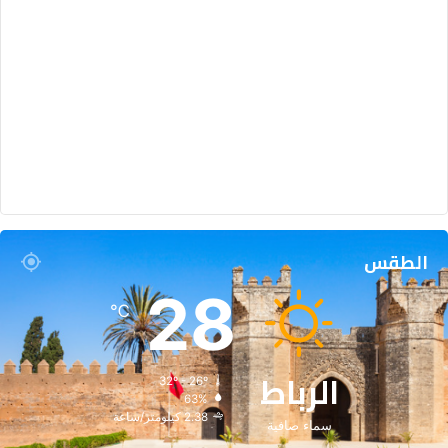
الطقس
28
℃
الرباط
32º - 26º
63%
2.38 كيلومتر/ساعة
سماء صافية