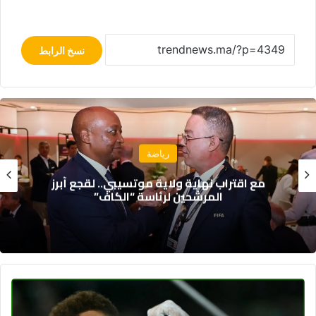
نسخ الرابط
رياضة
رئاسة الفيفا.. أبرز المرشحين المحتملين لخلافة
جياني إنفانتينو
مصري
على
بعد