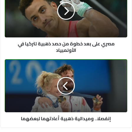
خطوة
من
حصد
ذهبية
لتركيا
في
مصري على بعد خطوة من حصد ذهبية لتركيا في
الأولمبياد
الأولمبياد
إنفصلا..
وميدالية
ذهبية
أعادتهما
لبعضهما
إنفصلا.. وميدالية ذهبية أعادتهما لبعضهما