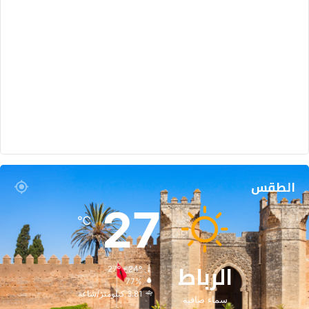
الطقس
27
℃
الرباط
27º - 24º
77%
3.81 كيلومتر/ساعة
سماء صافية