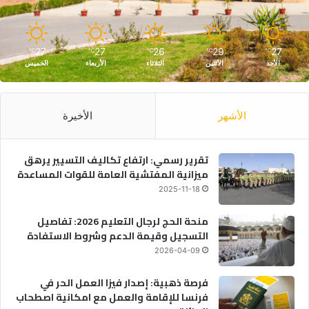
27
27
26
29
27
℃
℃
℃
℃
℃
الأحد
الأثنين
الثلاثاء
الأربعاء
الخميس
الأشهر
الأخيرة
تقرير رسمي: ارتفاع تكاليف التسيير يرهق
ميزانية المفتشية العامة للقوات المساعدة
2025-11-18
منحة الحج لرجال التعليم 2026: تفاصيل
التسجيل وقيمة الدعم وشروط الاستفادة
2026-04-09
فرصة ذهبية: إصدار فيزا العمل الحر في
فرنسا للإقامة والعمل مع امكانية اصطحاب