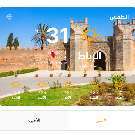
الطقس
31
℃
الرباط
32º - 26º
64%
3.65 كيلومتر/ساعة
سماء صافية
26
25
26
29
32
℃
℃
℃
℃
℃
الجمعة
السبت
الأحد
الأثنين
الثلاثاء
الأشهر
الأخيرة