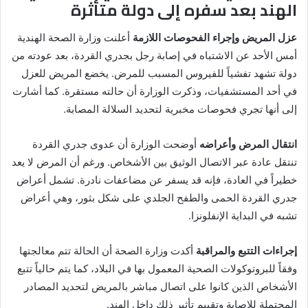
الهند بعد سفره إلى دولة متأثرة
عزل المريض وإجراء الفحوصات اللازمة
أعلنت وزارة الصحة الهندية
أمس الأحد عن الاشتباه في إصابة رجل بجدري القردة، بعد عودته من
دولة تشهد تفشياً للفيروس المسبب للمرض. يخضع المريض للعزل
في أحد المستشفيات، وذكرت الوزارة أن حالته مستقرة. كما أشارت
إلى أنها تجري فحوصات مخبرية لتحديد السلالة المصابة.
انتقال المرض وأعراضه
أوضحت الوزارة أن عدوى جدري القردة
تنتقل عادة عبر الاتصال الوثيق بين الأشخاص. ورغم أن المرض لا يعد
خطيراً في العادة، فإنه قد يسفر عن مضاعفات نادرة. تشمل أعراض
جدري القردة الحمى والطفح الجلدي على شكل بثور، وهي أعراض
تشبه في البداية الإنفلونزا.
إجراءات التتبع والمراقبة
أكدت وزارة الصحة أن الحالة تتم معالجتها
وفقاً للبروتوكولات الصحية المعمول بها في البلاد، كما يتم حالياً تتبع
الأشخاص الذين كانوا على اتصال مباشر بالمريض لتحديد المصادر
المحتملة للإصابة وتقييم تأثير ذلك داخل الهند.