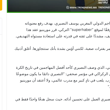
اجم الدولي المغربي يوسف النصيري، بهدف رفع معنوياته
وتجديد الثقة فيه بسبب تراجع أدائه منذ بداية الموسم. وفقًا لموقع “superhaber” التركي، قرر مورينيو عقد هذا
يف، مشددًا على ثقته في قدرته على استعادة مستواه التهديفي.
 نمر بفترات صعبة، لكنني أؤمن بشدة بأنك ستتجاوزها. أغلق أذنيك
اكي، الذي وصف النصيري كأحد أفضل المهاجمين في تاريخ الكرة
ال الركراكي في مؤتمر صحفي: “النصيري دائمًا ما يكون موضوعًا
. يلعب في نادٍ كبير مع مدرب عالمي، ولا أعتقد أن مورينيو
نصيري العمل على تحسين أدائه. حيث سجل هدفًا واحدًا فقط في