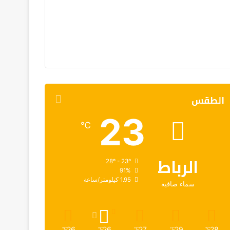
الطقس
23
℃
الرباط
28º - 23º
91%
1.95 كيلومتر/ساعة
سماء صافية
26
26
27
29
28
℃
℃
℃
℃
℃