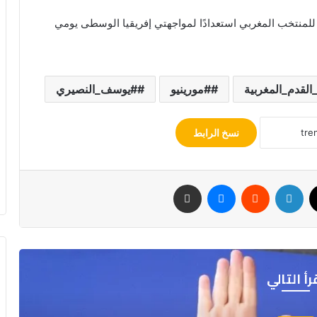
للمنتخب المغربي استعدادًا لمواجهتي إفريقيا الوسطى يومي
القدم_المغربية
#مورينيو
#يوسف_النصيري
نسخ الرابط
‫X
لينكدإن
ماسنجر
مشاركة عبر البريد
رأ التالي