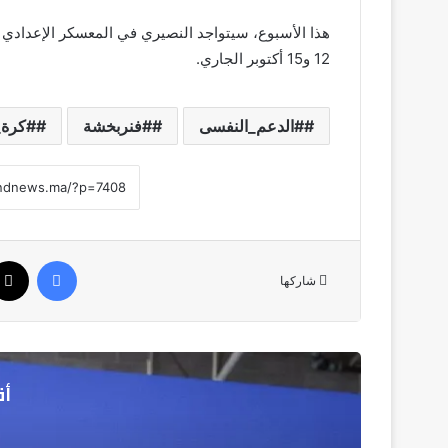
هذا الأسبوع، سيتواجد النصيري في المعسكر الإعدادي 
12 و15 أكتوبر الجاري.
#الدعم_النفسى
#فنربخشة
#كرة_
فيسبوك
شاركها
أق