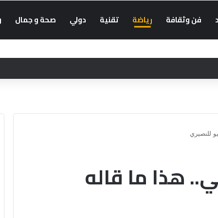
فن وثقافة
رياضة
تقنية
دولي
صحة و جمال
و
يو للنصيري
.. هذا ما قاله