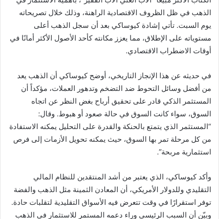
الذهب في ظل الظروف الاقتصادية الراهنة، وذلك خلال تصريحاته
يوم السبت. تأتي إشادة كيوساكي بعد أن سجل الذهب أعلى
مستوياته على الإطلاق، مما يعزز مكانته كأحد الأصول الأكثر أمانًا في
أوقات الاضطراب الاقتصادي.
في حديثه عن هذا الإنجاز التاريخي، أوضح كيوساكي أن الذهب يعد
من أفضل وسائل التحوط ضد التضخم وتدهور العملات، مؤكداً أن
المستثمر الذكي قادر على تحقيق أرباح بغض النظر عن اتجاه
السوق، سواء كانت السوق في حالة صعود أو هبوط. وقال:
“المستثمر الذي يتمتع بالحنكة والقدرة على التحليل يمكنه الاستفادة
من كل مرحلة تمر بها السوق، حيث يمكنه تحويل الأزمات إلى فرص
استثمارية مربحة”.
وأكد كيوساكي، الذي يعتبر من أشد المنتقدين للنظام المالي
التقليدي وللدولار الأمريكي، أن المعادن الثمينة مثل الذهب والفضة
توفر استقرارًا في وقت تتعرض فيه الأسواق التقليدية لتقلبات حادة.
وبيّن أن السبب الرئيسي وراء دعمه المستمر للاستثمار في الذهب