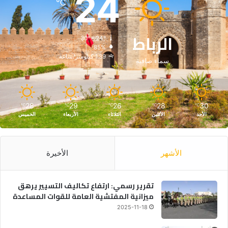
24
℃
الرباط
30º - 24º
85%
1.39 كيلومتر/ساعة
سماء صافية
28
29
26
28
30
℃
℃
℃
℃
℃
الأحد
الأثنين
الثلاثاء
الأربعاء
الخميس
الأشهر
الأخيرة
تقرير رسمي: ارتفاع تكاليف التسيير يرهق
ميزانية المفتشية العامة للقوات المساعدة
2025-11-18