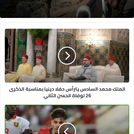
الملك
محمد
السادس
يترأس
حفلا
دينيا
بمناسبة
الذكرى
26
الملك محمد السادس يترأس حفلا دينيا بمناسبة الذكرى
لوفاة
26 لوفاة الحسن الثاني
الحسن
الثاني
المنتخب
المغربي
يكتسح
إفريقيا
الوسطى