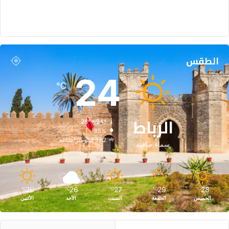
ا
ل
ن
م
و
الطقس
ذ
ج
24
ا
℃
ل
د
ي
الرباط
28º - 24º
ن
85%
ي
1.62 كيلومتر/ساعة
سماء صافية
ا
ل
م
غ
ر
26
26
27
29
28
℃
℃
℃
℃
℃
ب
الخميس
الجمعة
السبت
الأحد
الأثنين
ي
ا