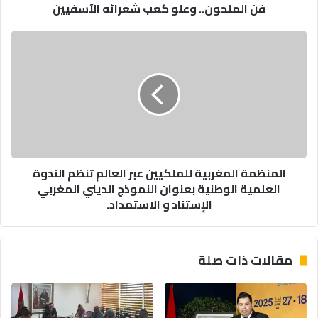
فن الملحون.. وعلو كعب شعرائه الآسفيين
.
.
و
ا
ع
ل
ل
م
و
ن
ك
ظ
ع
م
ب
ة
ش
ا
ع
ل
المنظمة المغربية للملكيين عبر العالم تنظم الندوة
ر
م
العلمية الوطنية بعنوان النموذج الديني المغربي
ا
غ
الإستناد و الاستمداد.
ئ
ر
ه
ب
ا
ي
ل
ة
مقالات ذات صلة
آ
ل
س
ل
ف
م
ي
ل