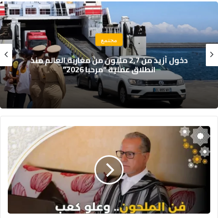
مجتمع
حريق مهول يلتهم خيام موسم مولاي عبد الله
قبل انطلاقه الرسمي
ف
ن
ا
ل
م
ل
ح
و
ن