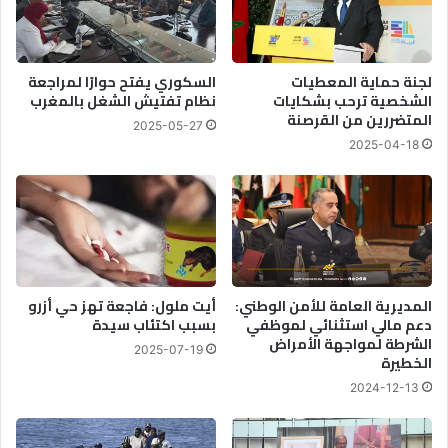
ي
ك
ن
ي
ي
ن
لجنة حماية المعطيات
السكوري يفتح حوارًا لمراجعة
ع
الشخصية ترحب بشكايات
نظام تفتيش الشغل بالمغرب
ب
المتضررين من القرصنة
2025-05-27
ر
2025-04-18
ا
ل
ع
ا
ل
م
ت
ن
المديرية العامة للأمن الوطني:
أيت ملول: فاجعة تهز حي أزرو
ظ
دعم مالي استثنائي لموظفي
بسبب اكتئاب سيدة
الشرطة لمواجهة الأمراض
م
2025-07-19
الخطيرة
ا
ل
2024-12-13
ن
د
و