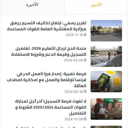
ل
الأشهر
الأخيرة
إ
س
ت
تقرير رسمي: ارتفاع تكاليف التسيير يرهق
ن
ميزانية المفتشية العامة للقوات المساعدة
ا
2025-11-18
د
و
منحة الحج لرجال التعليم 2026: تفاصيل
ا
التسجيل وقيمة الدعم وشروط الاستفادة
ل
2026-04-09
ا
س
فرصة ذهبية: إصدار فيزا العمل الحر في
ت
فرنسا للإقامة والعمل مع امكانية اصطحاب
م
العائلة
د
ا
2024-08-18
د
لا تفوت فرصة التسجيل! آخر أجل لمباراة
.
القوات المساعدة 2025/2024 الشروط و
التفاصيل
2024-10-08