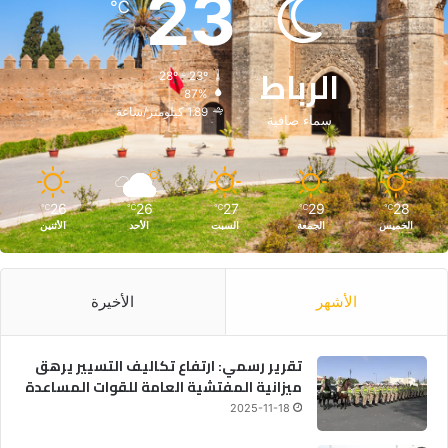
23
℃
الرباط
28º - 23º
87%
1.89 كيلومتر/ساعة
سماء صافية
26
26
27
29
28
℃
℃
℃
℃
℃
الخميس
الجمعة
السبت
الأحد
الأثنين
الأشهر
الأخيرة
تقرير رسمي: ارتفاع تكاليف التسيير يرهق
ميزانية المفتشية العامة للقوات المساعدة
2025-11-18