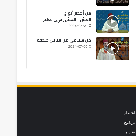
من أخطر أنواع
الغش #الغش_في_العلم
2024-05-31
كل سُلامى من الناس صدقة
2024-07-02
اقتصاد
برنامج
تقارير