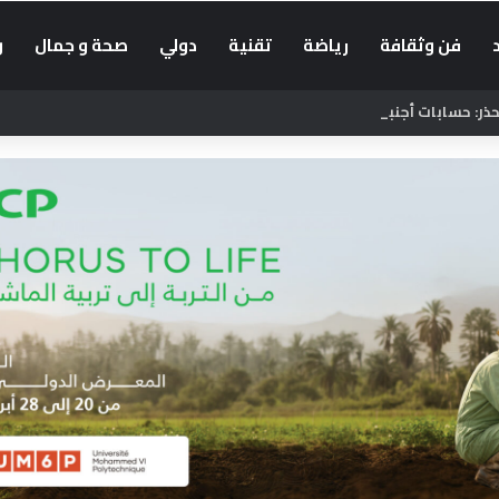
فن وثقافة
رياضة
تقنية
دولي
صحة و جمال
و
: حسابات أجنبية تضلل الراغبين في العبور إلى سبتة