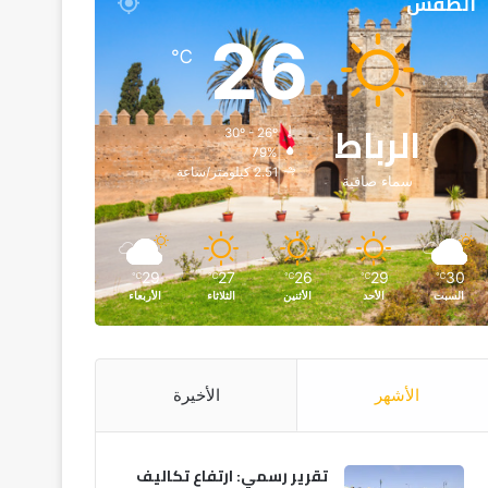
الطقس
26
℃
الرباط
30º - 26º
79%
2.51 كيلومتر/ساعة
سماء صافية
29
27
26
29
30
℃
℃
℃
℃
℃
السبت
الأحد
الأثنين
الثلاثاء
الأربعاء
الأشهر
الأخيرة
تقرير رسمي: ارتفاع تكاليف