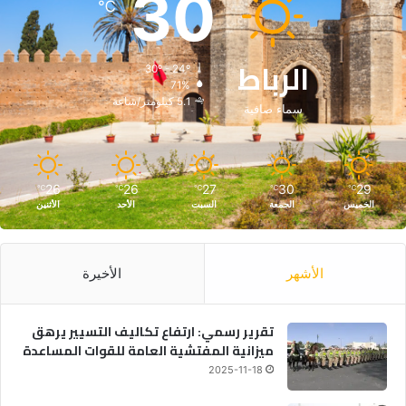
30
℃
الرباط
30º - 24º
71%
5.1 كيلومتر/ساعة
سماء صافية
26
26
27
30
29
℃
℃
℃
℃
℃
الخميس
الجمعة
السبت
الأحد
الأثنين
الأشهر
الأخيرة
تقرير رسمي: ارتفاع تكاليف التسيير يرهق
ميزانية المفتشية العامة للقوات المساعدة
2025-11-18