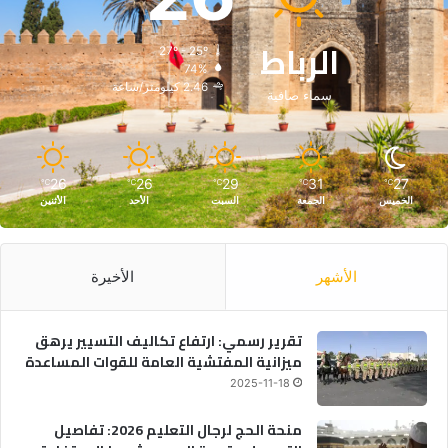
الرباط
27º - 25º
74%
2.46 كيلومتر/ساعة
سماء صافية
26
26
29
31
27
℃
℃
℃
℃
℃
الخميس
الجمعة
السبت
الأحد
الأثنين
الأشهر
الأخيرة
تقرير رسمي: ارتفاع تكاليف التسيير يرهق
ميزانية المفتشية العامة للقوات المساعدة
2025-11-18
منحة الحج لرجال التعليم 2026: تفاصيل