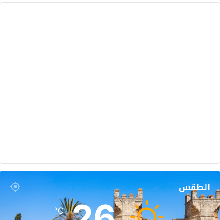
الطقس
26
℃