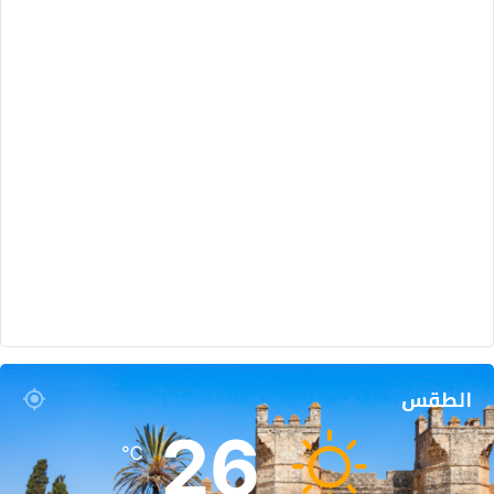
الطقس
26
℃