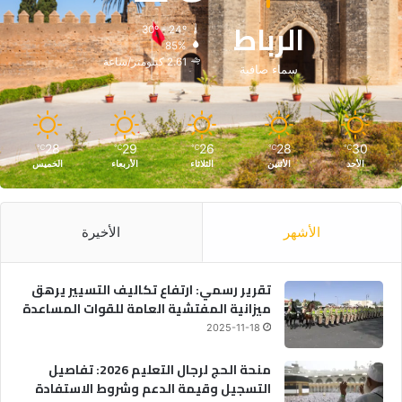
الرباط
30º - 24º
85%
2.61 كيلومتر/ساعة
سماء صافية
28
29
26
28
30
℃
℃
℃
℃
℃
الأحد
الأثنين
الثلاثاء
الأربعاء
الخميس
الأشهر
الأخيرة
تقرير رسمي: ارتفاع تكاليف التسيير يرهق
ميزانية المفتشية العامة للقوات المساعدة
2025-11-18
منحة الحج لرجال التعليم 2026: تفاصيل
التسجيل وقيمة الدعم وشروط الاستفادة