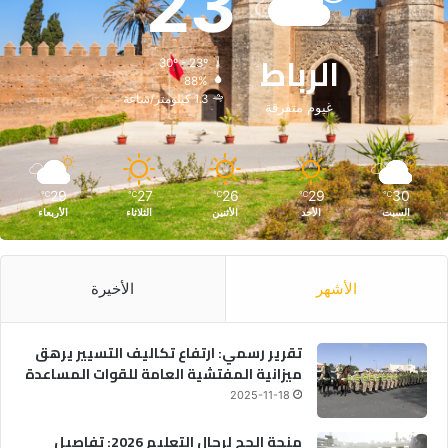
23
الرباط
30º - 23º
88%
1.3 كيلومتر/ساعة
غيوم متفرقة
29
27
26
29
30
℃
℃
℃
℃
℃
السبت
الأحد
الأثنين
الثلاثاء
الأربعاء
الأشهر
الأخيرة
تقرير رسمي: ارتفاع تكاليف التسيير يرهق
ميزانية المفتشية العامة للقوات المساعدة
2025-11-18
منحة الحج لرجال التعليم 2026: تفاصيل