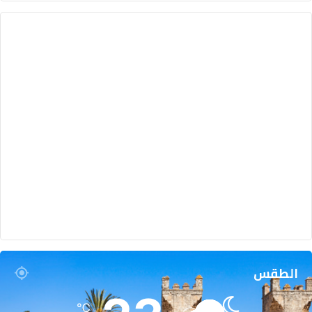
الطقس
℃