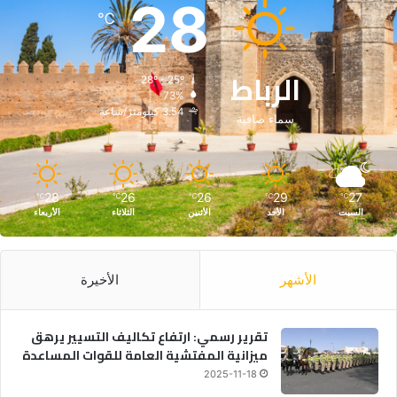
28
℃
الرباط
28º - 25º
73%
3.54 كيلومتر/ساعة
سماء صافية
28
26
26
29
27
℃
℃
℃
℃
℃
السبت
الأحد
الأثنين
الثلاثاء
الأربعاء
الأشهر
الأخيرة
تقرير رسمي: ارتفاع تكاليف التسيير يرهق
ميزانية المفتشية العامة للقوات المساعدة
2025-11-18