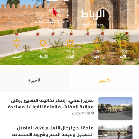
الرباط
28º - 24º
74%
4.59 كيلومتر/ساعة
سماء صافية
27
27
26
29
28
℃
℃
℃
℃
℃
الأحد
الأثنين
الثلاثاء
الأربعاء
الخميس
الأشهر
الأخيرة
تقرير رسمي: ارتفاع تكاليف التسيير يرهق
ميزانية المفتشية العامة للقوات المساعدة
2025-11-18
منحة الحج لرجال التعليم 2026: تفاصيل
التسجيل وقيمة الدعم وشروط الاستفادة