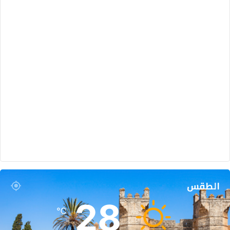
الطقس
28
℃