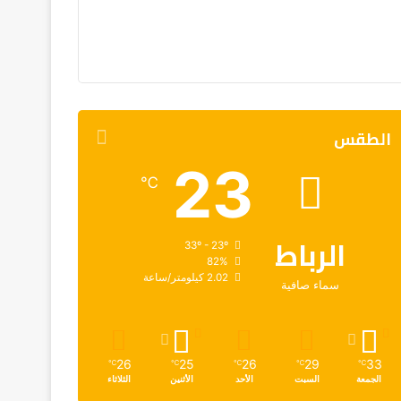
الطقس
23
℃
الرباط
33º - 23º
82%
2.02 كيلومتر/ساعة
سماء صافية
26
25
26
29
33
℃
℃
℃
℃
℃
الجمعة
السبت
الأحد
الأثنين
الثلاثاء