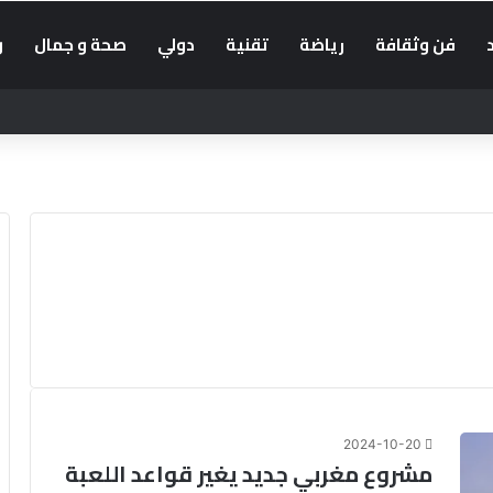
فن وثقافة
رياضة
تقنية
دولي
صحة و جمال
و
بإدراج “التوقيت الميسر” في الحوار الاجتماعي
2024-10-20
مشروع مغربي جديد يغير قواعد اللعبة