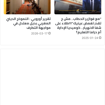
“مع فوازير الحطاب.. مش ح
تقرير أوروبي : النموذج الديني
تقدر تغمض عينيك”!!!طلاء على
المغربي بديل معتدل في
شفا الانهيار.. كوميديا الإدارة
مواجهة التطرف
أم دراما التعليم؟
2026-03-17
2025-01-24