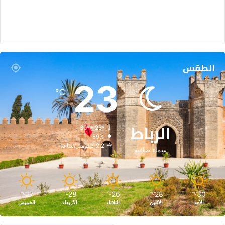
الطقس
23
℃
الرباط
30º - 23º
89%
2.2 كيلومتر/ساعة
سماء صافية
27
28
26
28
30
℃
℃
℃
℃
℃
الأحد
الأثنين
الثلاثاء
الأربعاء
الخميس