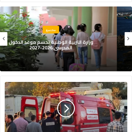
مجتمع
وزارة التربية الوطنية تحسم موعد الدخول
المدرسي 2026-2027
تلميذ
يفارق
الحياة
إثر
صعقة
كهربائية
داخل
مؤسسة