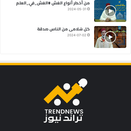
من أخطر أنواع الغش #الغش_في_العلم
2024-05-31
كل سُلامى من الناس صدقة
2024-07-02