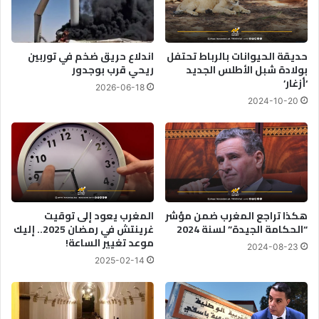
حديقة الحيوانات بالرباط تحتفل
اندلاع حريق ضخم في توربين
بولادة شبل الأطلس الجديد
ريحي قرب بوجدور
‘أزغار’
2026-06-18
2024-10-20
هكذا تراجع المغرب ضمن مؤشر
المغرب يعود إلى توقيت
“الحكامة الجيدة” لسنة 2024
غرينتش في رمضان 2025.. إليك
موعد تغيير الساعة!
2024-08-23
2025-02-14