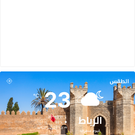
الطقس
23
℃
الرباط
30º - 23º
88%
1.3 كيلومتر/ساعة
غيوم متفرقة