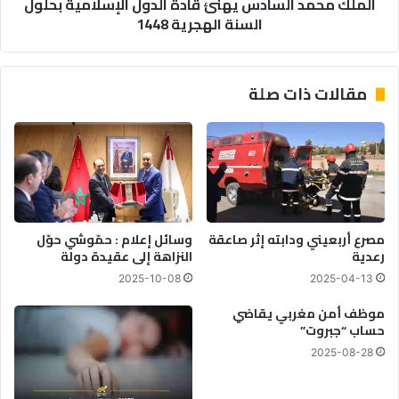
الملك محمد السادس يهنئ قادة الدول الإسلامية بحلول
الهجرية
السنة الهجرية 1448
1448
مقالات ذات صلة
مصرع أربعيني ودابته إثر صاعقة
وسائل إعلام : حمّوشي حوّل
رعدية
النزاهة إلى عقيدة دولة
2025-10-08
2025-04-13
موظف أمن مغربي يقاضي
حساب “جبروت”
2025-08-28