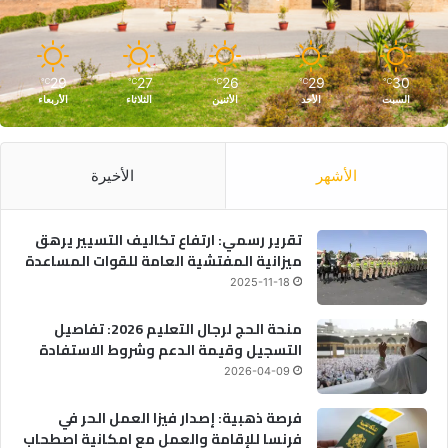
29
27
26
29
30
℃
℃
℃
℃
℃
السبت
الأحد
الأثنين
الثلاثاء
الأربعاء
الأشهر
الأخيرة
تقرير رسمي: ارتفاع تكاليف التسيير يرهق
ميزانية المفتشية العامة للقوات المساعدة
2025-11-18
منحة الحج لرجال التعليم 2026: تفاصيل
التسجيل وقيمة الدعم وشروط الاستفادة
2026-04-09
فرصة ذهبية: إصدار فيزا العمل الحر في
فرنسا للإقامة والعمل مع امكانية اصطحاب