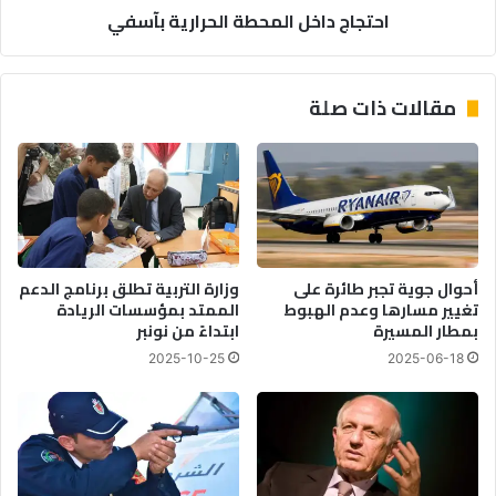
احتجاج داخل المحطة الحرارية بآسفي
ا
ل
ل
ا
ر
ل
ب
م
مقالات ذات صلة
و
ح
ت
ط
ف
ة
ي
ا
ا
ل
ل
ح
م
ر
غ
ا
أحوال جوية تجبر طائرة على
وزارة التربية تطلق برنامج الدعم
ر
ر
تغيير مسارها وعدم الهبوط
الممتد بمؤسسات الريادة
ب
ي
بمطار المسيرة
ابتداءً من نونبر
و
ة
2025-10-25
2025-06-18
إ
ب
ف
آ
ر
س
ي
ف
ق
ي
ي