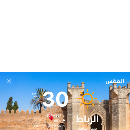
الطقس
30
℃
الرباط
30º - 26º
65%
3.56 كيلومتر/ساعة
سماء صافية