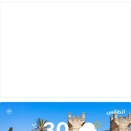
الطقس
30
℃