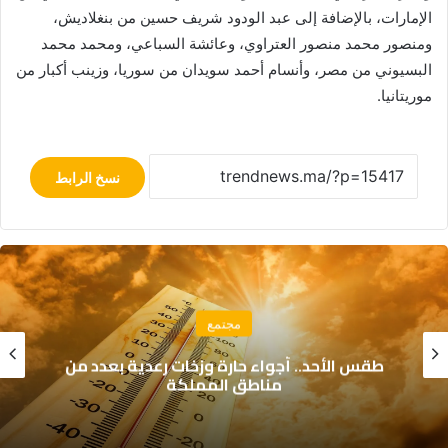
الإمارات، بالإضافة إلى عبد الودود شريف حسين من بنغلاديش،
ومنصور محمد منصور العتراوي، وعائشة السباعي، ومحمد محمد
البسيوني من مصر، وأنسام أحمد سويدان من سوريا، وزينب أكبار من
موريتانيا.
نسخ الرابط
مجتمع
طقس الأحد.. أجواء حارة وزخات رعدية بعدد من
مناطق المملكة