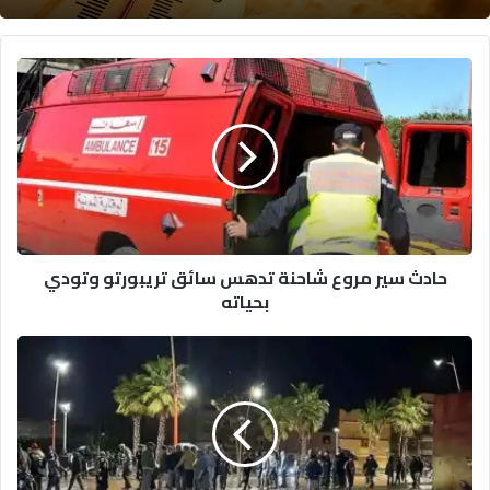
حادث
سير
مروع
شاحنة
تدهس
سائق
تريبورتو
وتودي
بحياته
حادث سير مروع شاحنة تدهس سائق تريبورتو وتودي
بحياته
النيابة
العامة
تفتح
تحقيقًا
في
حادثة
وفاة