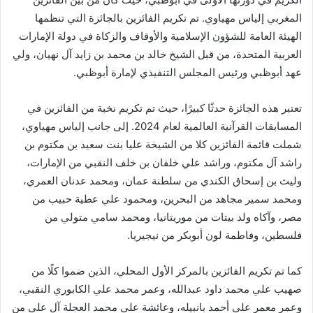
المغربي إلياس مهياوي. تم تكريم الفائزين بالجائزة التي تنظمها
الهيئة العامة للشؤون الإسلامية والأوقاف والزكاة في دولة الإمارات
العربية المتحدة، من قبل الشيخ خالد بن محمد بن زايد آل نهيان، ولي
عهد أبوظبي ورئيس المجلس التنفيذي لإمارة أبوظبي.
تعتبر هذه الجائزة حدثًا كبيرًا، حيث تم تكريم نخبة من الفائزين في
المسابقات القرآنية العالمية لعام 2024. إلى جانب إلياس مهياوي،
شملت قائمة الفائزين كلا من الشيخة عليا بنت سعيد بن مكتوم بن
راشد آل مكتوم، وراشد علي خلفان بن خلف النقبي من الإمارات،
وليث بن إسحاق الكندي من سلطنة عمان، ومحمد عدنان العمري،
ومحمد سمير مجاهد من البحرين، ومحمود علي عطية حبيب من
مصر، وآكاه ولد بيتات من موريتانيا، ومحمد سامي متولي من
فلسطين، وفاطمة لون أبوبكر من نيجيريا.
كما تم تكريم الفائزين بالمركز الأول المحلي، الذين ضموا كلًا من
صهيب علي محمد داود عبدالله، وعمر محمد علي الكابوري النقبي،
وعمر معمر علي أحمد بانبيله، وعائشة علي محمد العجلة آل علي من