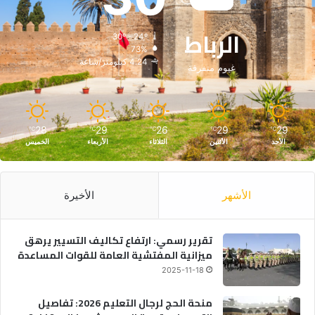
الرباط
30º - 24º
73%
4.24 كيلومتر/ساعة
غيوم متفرقة
28
29
26
29
29
℃
℃
℃
℃
℃
الأحد
الأثنين
الثلاثاء
الأربعاء
الخميس
الأشهر
الأخيرة
تقرير رسمي: ارتفاع تكاليف التسيير يرهق
ميزانية المفتشية العامة للقوات المساعدة
2025-11-18
منحة الحج لرجال التعليم 2026: تفاصيل