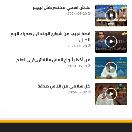
علاش اسفي مكتصرطش ليهم
2024-06-20
قصة نجيب من شوارع الهند الى صحراء الربع
الخالي
2024-08-28
من أخطر أنواع الغش #الغش_في_العلم
2024-05-31
كل سُلامى من الناس صدقة
2024-07-02