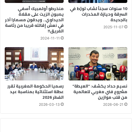
ل
و
ش
10 سنوات سجناً لشاب تورّط في
منخرطو أولمبيك أسفي
ن
السرقة وحيازة المخدرات
يصبون الزيت على مقلاة
ه
بالجديدة
الحيداوي.. ويدقون مسمارا آخر
ر
في نعش إقالته قريبا من رئاسة
ي
2025-11-07
الفريق!!
ن
ا
2024-11-11
ي
ر
نسيم حداد يكشف: “العيطة”
رسميا الحكومة المغربية تقرر
مشروع فني مغربي للعالمية
عطلة استثنائية بمناسبة عيد
من قلب موازين
الفطر 2026
2026-03-13
2026-06-21