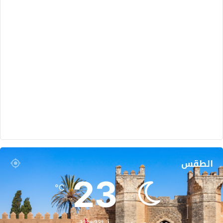
الطقس
23
℃
33º - 23º