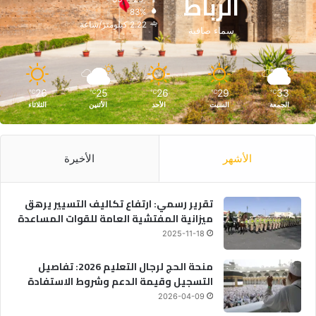
الرباط
83%
2.22 كيلومتر/ساعة
سماء صافية
26
25
26
29
33
℃
℃
℃
℃
℃
الجمعة
السبت
الأحد
الأثنين
الثلاثاء
الأشهر
الأخيرة
تقرير رسمي: ارتفاع تكاليف التسيير يرهق
ميزانية المفتشية العامة للقوات المساعدة
2025-11-18
منحة الحج لرجال التعليم 2026: تفاصيل
التسجيل وقيمة الدعم وشروط الاستفادة
2026-04-09