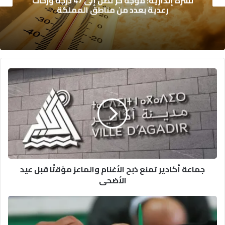
نشرة إنذارية: موجة حر تصل إلى 47 درجة وزخات
رعدية بعدد من مناطق المملكة
ج
م
ا
ع
ة
أ
ك
ا
د
جماعة أكادير تمنع ذبح الأغنام والماعز مؤقتًا قبل عيد
ي
الأضحى
ر
ت
م
س
ن
ا
ع
ب