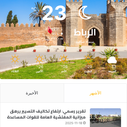
23
℃
الرباط
33º - 23º
85%
1.17 كيلومتر/ساعة
سماء صافية
26
26
26
29
33
℃
℃
℃
℃
℃
الجمعة
السبت
الأحد
الأثنين
الثلاثاء
الأشهر
الأخيرة
تقرير رسمي: ارتفاع تكاليف التسيير يرهق
ميزانية المفتشية العامة للقوات المساعدة
2025-11-18