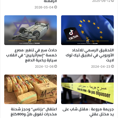
الرقمنة
2025-06-12
ا
ك
ق
2026-05-04
س
ب
ي
ل
ك
ع
ت
ي
ن
د
ت
ا
خ
ل
ب
التحقيق الرسمي للاتحاد
حادث سير في تنغير: مصرع
أ
ا
الأوروبي في تطبيق تيك توك
خمسة “إسرائيليين” في انقلاب
ض
ل
لايت
سيارة رباعية الدفع
ح
ق
2024-12-06
2024-04-23
ى
ض
ا
ة
ع
ن
ط
ر
ي
جريمة مروعة : مقتل شاب على
اعتقال “بزناس” وحجز شحنة
ق
يد مختل عقلي
مخدرات تفوق طنّ و800كلغ