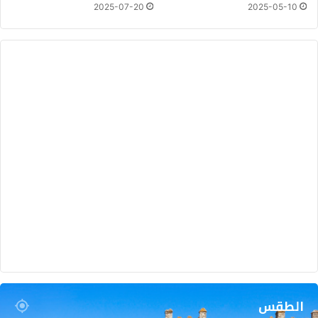
ا
2025-07-20
2025-05-10
ل
ا
ق
ت
ر
ا
ع
ا
ل
ش
ع
ب
ي
الطقس