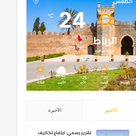
الطقس
24
℃
الرباط
33º - 24º
75%
2.1 كيلومتر/ساعة
سماء صافية
26
25
26
29
33
℃
℃
℃
℃
℃
الجمعة
السبت
الأحد
الأثنين
الثلاثاء
الأشهر
الأخيرة
تقرير رسمي: ارتفاع تكاليف