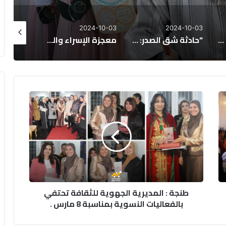
2024-10-03
2024-10-03
2
“حادثة شق الصدر: تطهير القلب وإعداد الرسول ﷺ للرسالة”
معجزة الإسراء والمعراج وفرض الصلاة
اتباع النبي علامة محبة الله عز وجل
طنجة
:
المديرية
الجهوية
للثقافة
تحتفي
بالفعاليات
النسوية
بمناسبة
طنجة : المديرية الجهوية للثقافة تحتفي
8
بالفعاليات النسوية بمناسبة 8 مارس .
مارس
.