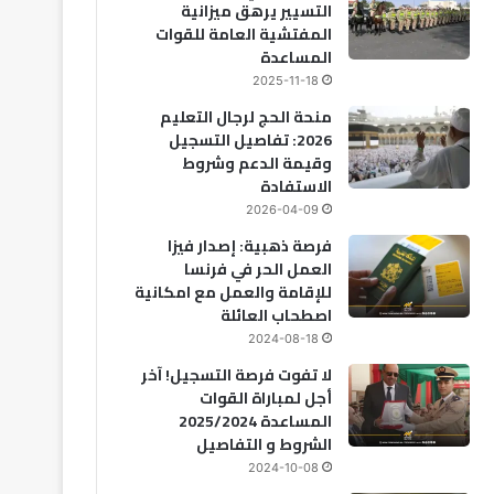
التسيير يرهق ميزانية
المفتشية العامة للقوات
المساعدة
2025-11-18
منحة الحج لرجال التعليم
2026: تفاصيل التسجيل
وقيمة الدعم وشروط
الاستفادة
2026-04-09
فرصة ذهبية: إصدار فيزا
العمل الحر في فرنسا
للإقامة والعمل مع امكانية
اصطحاب العائلة
2024-08-18
“حادثة شق
لا تفوت فرصة التسجيل! آخر
 البشرية”
أجل لمباراة القوات
المساعدة 2025/2024
الشروط و التفاصيل
2024-10-08