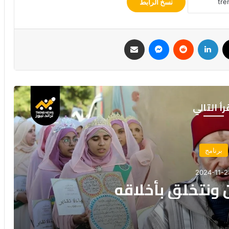
نسخ الرابط
ك
‫X
لينكدإن
ماسنجر
مشاركة عبر البريد
رأ التالي
برنامج
2024-10-03
“الشمائل النبوية: نبراسٌ يهدي