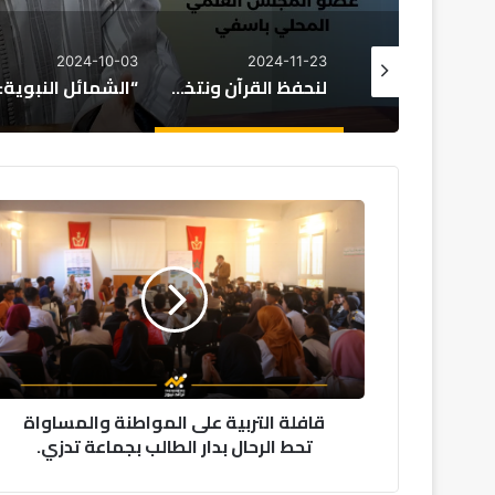
024-10-03
2024-10-03
2024-11-23
رف 100 مليار سنتيم من المنح الجامعية للطلبة المغاربة
لنحفظ القرآن ونتخلق بأخلاقه
“الشمائل النبوية: نبراسٌ يهدي البشرية”
قافلة
التربية
على
المواطنة
والمساواة
تحط
الرحال
بدار
الطالب
قافلة التربية على المواطنة والمساواة
بجماعة
تحط الرحال بدار الطالب بجماعة تدزي.
تدزي.