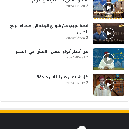
2024-06-20
قصة نجيب من شوارع الهند الى صحراء الربع
الخالي
2024-08-28
من أخطر أنواع الغش #الغش_في_العلم
2024-05-31
كل سُلامى من الناس صدقة
2024-07-02