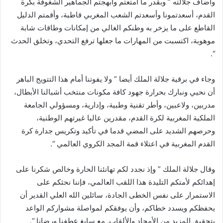
وأضاف جلالته ” وبقدر ما أمتعتم وأبهجتم الجماهير الشغوفة بكرة
القدم، أسعدتمونا وأسعدتم الشعب المغربي قاطبة، وأقمتم الدليل
القاطع على ما يزخر به وطنكم الغالي من إمكانات وطاقات شابة
موهوبة، اكتسبت من المهارات ما جعلها ترفع التحدي، وتخلق الحدث
“.
وجاء في برقية جلالة الملك أيضا ” ولا يفوتنا أمام هذا التتويج الباهر
أن نحيي ونبارك بحرارة جهود كافة مكونات منتخب أشبالنا الأبطال،
مدربين، ولاعبين، وأطر تقنية وطبية، وإدارية، ومسؤولي الجامعة
الملكية المغربية لكرة القدم، مقدرين عاليا غيرتهم الوطنية،
وحرصهم الشديد على المضي قدما في تأكيد وتكريس جدارة كرة
القدم المغربية في اعتلاء قمة المجد الكروي العالمي “.
وقال جلالة الملك ” وإذ نجدد لكم تهانئنا الحارة وخالص شكرنا على
إهدائكم لأمتكم التليدة هذا اللقب العالمي، فإننا نحثكم على
الاستمرار على نفس الخطى الجادة، سائلين الله العلي القدير أن
يحفظكم ويسدد خطاكم، وأن يوفقكم لمواصلة مشواركم الواعد
بتحقيق المزيد من الأمجاد والألقاب. مع سابغ عطفنا ورضانا “.