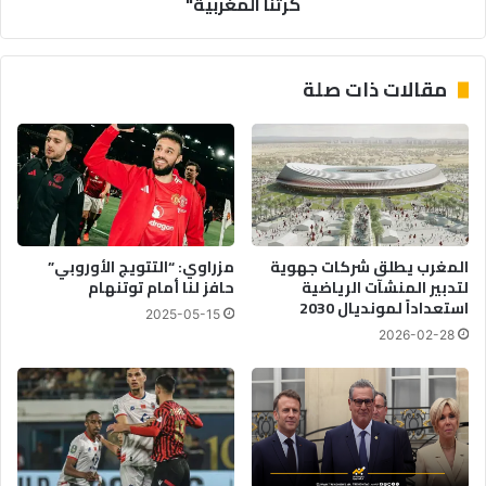
كرتنا المغربية"
والإنجازات
تتوالى
في
مقالات ذات صلة
كرتنا
المغربية"
المغرب يطلق شركات جهوية
مزراوي: “التتويج الأوروبي”
لتدبير المنشآت الرياضية
حافز لنا أمام توتنهام
استعداداً لمونديال 2030
2025-05-15
2026-02-28