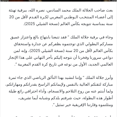
بعث صاحب الجلالة الملك محمد السادس، نصره الله، ببرقية تهنئة
إلى أعضـاء المنتخـب الـوطنـي المغربي لكـرة القـدم لأقل من 20
سنة بمناسبة تتويجه بكأس العالم (نسخة الشيلي 2025).
وجاء في برقية جلالة الملك ” فقد تتبعنا بابتهاج بالغ واعتزاز عميق
مساركم البطولي الذي توجتموه بظفركم عن جدارة واستحقاق
بكأس العالم لأقل من 20 سنة (نسخة الشيلي 2025)، وإنه لمن
دواعي سرورنا وفخرنا أن نتوجه إليكم بأحر التهاني على هذا الإنجاز
العالمي الجديد، الأول من نوعه في تاريخ كرة القدم المغربية “.
وأبرز جلالة الملك ” وإننا لنشيد بهذا التألق الرياضي الذي جاء ثمرة
مباركة لثقتكم العالية بالنفس ولإيمانكم الراسخ بقدراتكم ومهاراتكم،
ولما أبنتم عنه من روح التلاحم والانسجام، وأداء احترافي رائع طيلة
أطوار هذه البطولة، حيث شرفتم بلدكم وشبابه أيما تشريف،
ومثلتموه وقارتنا الإفريقية خير تمثيل “.