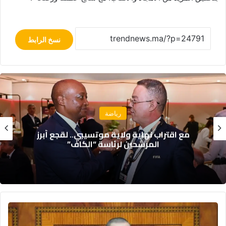
نسخ الرابط
رياضة
مع اقتراب نهاية ولاية موتسيبي.. لقجع أبرز
رئ
المرشحين لرئاسة “الكاف”
غلاء
أدوية