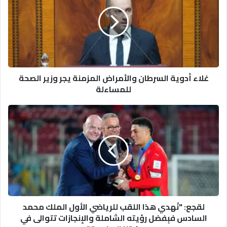
السرطان
والأمراض
المزمنة
يجر
وزير
الصحة
للمساءلة
غلاء أدوية السرطان والأمراض المزمنة يجر وزير الصحة
للمساءلة
لقجع:
"نُهدي
هذا
اللقب
للرياضي
الأول
الملك
محمد
السادس
لقجع: "نُهدي هذا اللقب للرياضي الأول الملك محمد
فبِفضل
السادس فبِفضل رؤيته الشاملة والإنجازات تتوالى في
رؤيته
الشاملة