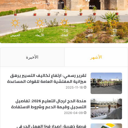
4.25 كيلومتر/ساعة
سماء صافية
27
27
26
29
28
℃
℃
℃
℃
℃
الأحد
الأثنين
الثلاثاء
الأربعاء
الخميس
الأشهر
الأخيرة
تقرير رسمي: ارتفاع تكاليف التسيير يرهق
ميزانية المفتشية العامة للقوات المساعدة
2025-11-18
منحة الحج لرجال التعليم 2026: تفاصيل
التسجيل وقيمة الدعم وشروط الاستفادة
2026-04-09
فرصة ذهبية: إصدار فيزا العمل الحر في