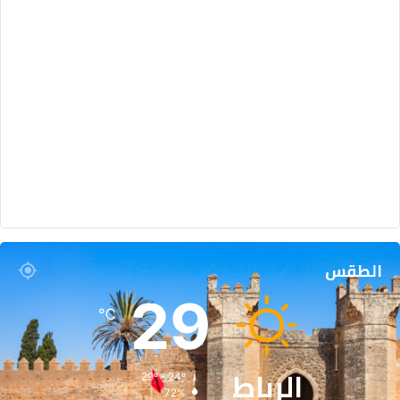
الطقس
29
℃
الرباط
29º - 24º
72%