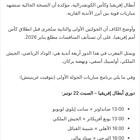
أبطال إفريقيا وكأس الكونفدرالية، مؤكدة أن النسخة الحالية ستشهد
مباريات قوية بين أبرز الأندية القارية.
وأوضح الكاف أن الجولتين الأولى والثانية ستُجرى قبل انطلاق كأس
أمم إفريقيا، على أن تستأنف المنافسات مطلع يناير 2026.
ويمثل المغرب في هذا الدور أربعة أندية هي: الوداد الرياضي، الجيش
الملكي، أولمبيك آسفي، ونهضة بركان.
وفي ما يلي برنامج مباريات الجولة الأولى (بتوقيت غرينيتش):
دوري أبطال إفريقيا – السبت 22 نونبر:
13:00 صانداونز × سانت إيلوي لوبوبو
13:00 يونغ أفريكانز × الجيش الملكي
16:00 الأهلي × شبيبة القبائل
16:00 الترجي × ستاد مالي