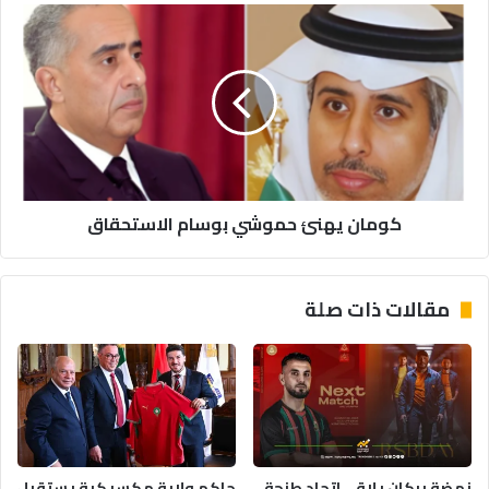
كومان
يهنئ
حموشي
بوسام
الاستحقاق
كومان يهنئ حموشي بوسام الاستحقاق
مقالات ذات صلة
نهضة بركان يلاقي اتحاد طنجة
حاكم ولاية مكسيكية يستقبل