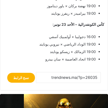
19:00 نهضة بركان × باور ديناموز
19:00 بيراميدز × ريفرز يونايتد
كأس الكونفدرالية – الأحد 23 نونبر:
16:00 دجوليبا × أولمبيك آسفي
19:00 الوداد الرياضي × نيروبي يونايتد
19:00 الزمالك × زيسكو يونايتد
19:00 اتحاد العاصمة × سان بيدرو
نسخ الرابط