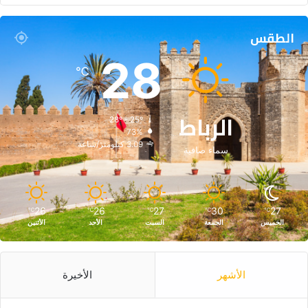
الطقس
28
℃
الرباط
28º - 25º
73%
3.09 كيلومتر/ساعة
سماء صافية
26
26
27
30
27
℃
℃
℃
℃
℃
الخميس
الجمعة
السبت
الأحد
الأثنين
الأشهر
الأخيرة