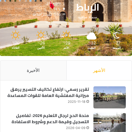
الرباط
27º - 26º
74%
0.66 كيلومتر/ساعة
سماء صافية
26
26
29
32
27
℃
℃
℃
℃
℃
الجمعة
السبت
الأحد
الأثنين
الثلاثاء
الأشهر
الأخيرة
تقرير رسمي: ارتفاع تكاليف التسيير يرهق
ميزانية المفتشية العامة للقوات المساعدة
2025-11-18
منحة الحج لرجال التعليم 2026: تفاصيل
التسجيل وقيمة الدعم وشروط الاستفادة
2026-04-09