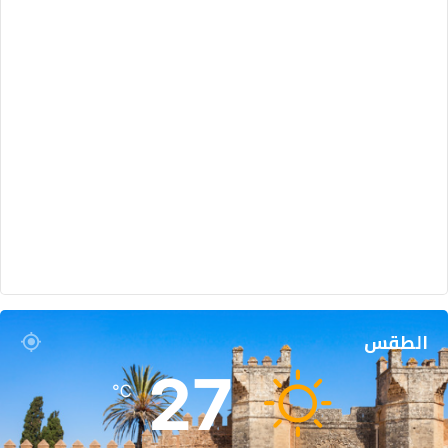
الطقس
27
℃