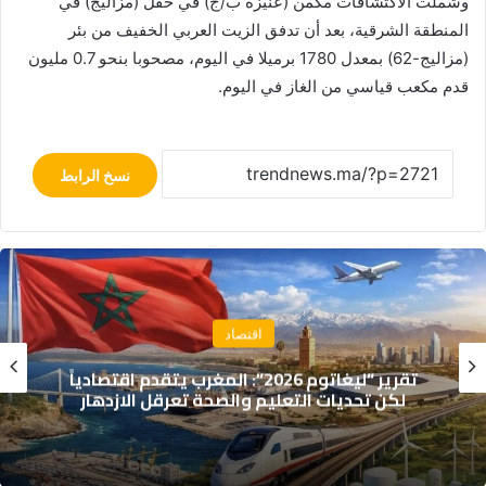
وشملت الاكتشافات مكمن (عنيزة ب/ج) في حقل (مزاليج) في
المنطقة الشرقية، بعد أن تدفق الزيت العربي الخفيف من بئر
(مزاليج-62) بمعدل 1780 برميلا في اليوم، مصحوبا بنحو 0.7 مليون
قدم مكعب قياسي من الغاز في اليوم.
نسخ الرابط
د
اقتصا
ليغاتوم 2026”: المغرب يتقدم اقتصادياً
لصحة تعرقل الازدهار
من دخلهم لسد