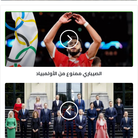
الصيباري
ممنوع
من
الأولمبياد
الصيباري ممنوع من الأولمبياد
الحكومة
الأكثر
تطرفا
في
تاريخ
هولندا
تؤدي
اليمين
الدستورية