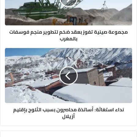
لتطوير
منجم
فوسفات
بالمغرب
مجموعة صينية تفوز بعقد ضخم لتطوير منجم فوسفات
بالمغرب
نداء
استغاثة:
أساتذة
محاصرون
بسبب
الثلوج
بإقليم
أزيلال
نداء استغاثة: أساتذة محاصرون بسبب الثلوج بإقليم
أزيلال