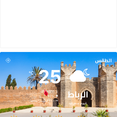
الطقس
25
℃
الرباط
25º - 25º
83%
1.51 كيلومتر/ساعة
غيوم متفرقة