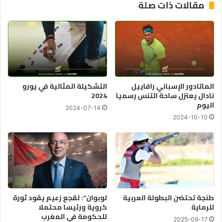
مقالات ذات صلة
الماتادور الإسباني رافاييل
التشكيلة المثالية في يورو
نادال يعتزل ساحة التنس رسميا
2024
اليوم
2024-07-14
2024-10-10
طنجة تحتضن البطولة العربية
لوبوان”: لقجع زعيم يقود ثورة
للرماية
كروية ورئيسا محتملا
للحكومة في المغرب
2025-09-17