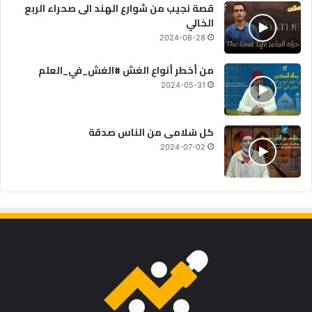
قصة نجيب من شوارع الهند الى صحراء الربع
الخالي
2024-08-28
من أخطر أنواع الغش #الغش_في_العلم
2024-05-31
كل سُلامى من الناس صدقة
2024-07-02