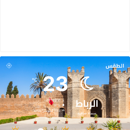
ي
ق
ي
ا
الطقس
23
℃
الرباط
28º - 23º
91%
1.95 كيلومتر/ساعة
سماء صافية