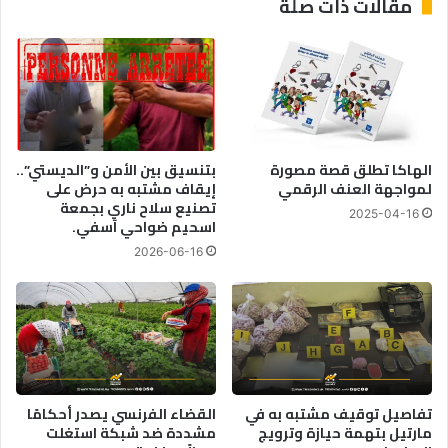
مقالات ذات صلة
ط
اً
ا
:
ر
ا
ر
ل
ع
م
د
غ
ي
ر
ة
ب
الهاكا تطلق قصة مصورة
بتنسيق بين الأمن و”الديستي”..
ب
ي
لمواجهة العنف الرقمي
إيقاف مشتبه به حرض على
ه
ت
تصنيع سلاح ناري بجمعة
2025-04-16
ذ
ج
اسحيم ضواحي آسفي.
ه
ا
2026-06-16
ا
و
ل
ز
م
ا
ن
ل
ا
ج
ط
ز
ق
ا
ئ
تفاصيل توقيف مشتبه به في
القضاء الفرنسي يصدر أحكامًا
مارتيل بتهمة حيازة وترويج
مشددة ضد شبكة استغلت
ر