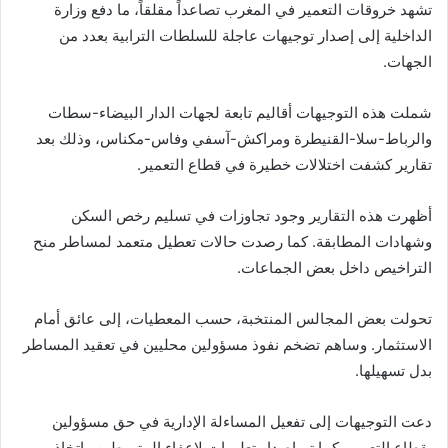
تشهد خروقات التعمير في المغرب تصاعداً مقلقاً، ما دفع
وزارة
الداخلية
إلى إصدار توجيهات عاجلة للسلطات الترابية بعدد من
الجهات.
شملت هذه التوجيهات أقاليم تابعة لجهات
الدار البيضاء-سطات
و
الرباط-سلا-القنيطرة
و
مراكش-آسفي
و
فاس-مكناس
، وذلك بعد
تقارير كشفت اختلالات خطيرة في قطاع التعمير.
أظهرت هذه التقارير وجود تجاوزات في تسليم رخص السكن
وشهادات المطابقة. كما رصدت حالات تعطيل متعمد لمساطر منح
التراخيص داخل بعض الجماعات.
تحولت بعض المجالس المنتخبة، حسب المعطيات، إلى عائق أمام
الاستثمار. وساهم تضخم نفوذ مسؤولين محليين في تعقيد المساطر
بدل تسهيلها.
دعت التوجيهات إلى تفعيل المساءلة الإدارية في حق مسؤولين
بقطاع التعمير. كما تم إصدار تعليمات لإعفاء المتورطين واتخاذ