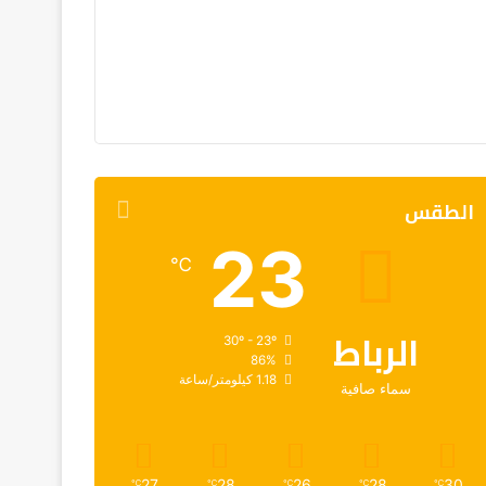
الطقس
23
℃
الرباط
30º - 23º
86%
1.18 كيلومتر/ساعة
سماء صافية
27
28
26
28
30
℃
℃
℃
℃
℃