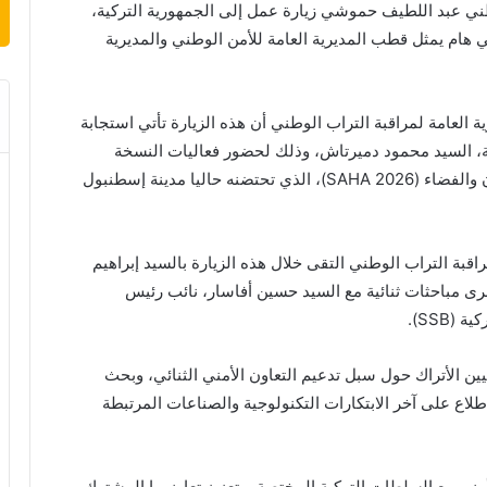
وطني عبد اللطيف حموشي زيارة عمل إلى الجمهورية التركية،
وفد أمني هام يمثل قطب المديرية العامة للأمن الوطني والمديرية
ة العامة لمراقبة التراب الوطني أن هذه الزيارة تأتي استجابة
ة، السيد محمود دميرتاش، وذلك لحضور فعاليات النسخة
الخامسة للمعرض الدولي للصناعات الدفاعية والطيران والفضاء (SAHA 2026)، الذي تحتضنه حاليا مدينة إسطنبول
اقبة التراب الوطني التقى خلال هذه الزيارة بالسيد إبراهيم
جرى مباحثات ثنائية مع السيد حسين أفاسار، نائب رئيس
SSB).
ين الأتراك حول سبل تدعيم التعاون الأمني الثنائي، وبحث
لاع على آخر الابتكارات التكنولوجية والصناعات المرتبطة
لأمني مع السلطات التركية المختصة، وتعزيز تعاونهما المشترك