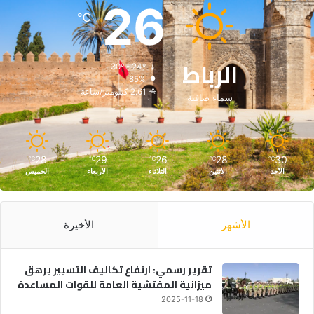
26
ل
℃
ر
ب
ا
الرباط
30º - 24º
ط
85%
2.61 كيلومتر/ساعة
سماء صافية
28
29
26
28
30
℃
℃
℃
℃
℃
الأحد
الأثنين
الثلاثاء
الأربعاء
الخميس
الأشهر
الأخيرة
تقرير رسمي: ارتفاع تكاليف التسيير يرهق
ميزانية المفتشية العامة للقوات المساعدة
2025-11-18