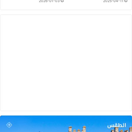
2026-01-03
2025-04-11
ا
ل
ت
ق
ل
ي
د
ي
ة
"
ا
ل
ت
ب
و
ر
ي
د
ة
"
الطقس
ب
ا