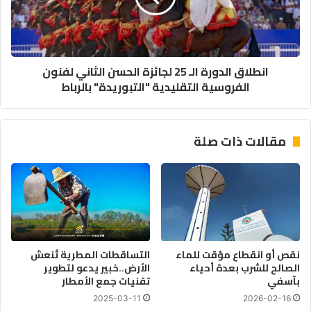
ا
ق
ق
ا
ل
ل
ا
د
انطلاق الدورة الـ 25 لجائزة الحسن الثاني لفنون
ت
و
الفروسية التقليدية "التبوريدة" بالرباط
ا
ر
ل
ة
ن
ا
ف
ل
مقالات ذات صلة
ط
ـ
م
2
ن
5
م
ل
ض
ج
ي
ا
ق
ئ
ه
ز
نقص أو انقطاع مؤقت للماء
التساقطات المطرية تُنعش
ر
ة
الصالح للشرب بعدة أحياء
الأرض..خبير يدعو لتطوير
م
ا
بآسفي
تقنيات جمع الأمطار
ز
ل
2025-03-11
2026-02-16
ب
ح