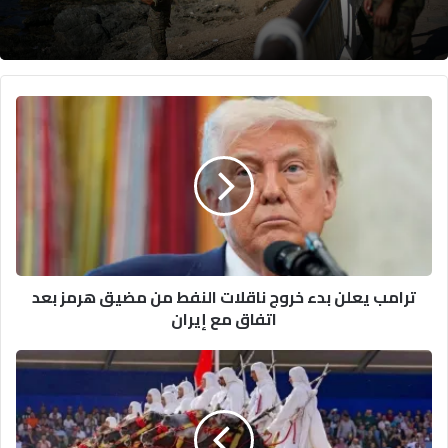
ت
ر
ا
م
ب
ي
ع
ل
ن
ترامب يعلن بدء خروج ناقلات النفط من مضيق هرمز بعد
ب
اتفاق مع إيران
د
ء
خ
ا
ر
ن
و
ط
ج
ل
ن
ا