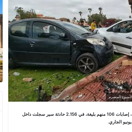
لقي 30 شخصا مصرعهم وأصيب 2940 آخرون بجروح، إصابات 106 منهم بليغة، في 2.156 حادثة سير سجلت داخل