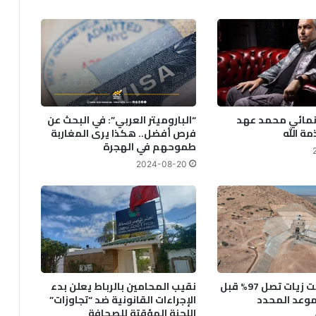
د
ا
ل
ا
ط
ل
س
"
نمائي محمد عهد
“الباروميتر العربي”: في البحث عن
ي
ة الله
فرص أفضل.. هكذا يرى المغاربة
ر
طموحهم في الهجرة
ف
2024-08-20
ع
و
ن
إ
ي
ق
ا
ع
أشغال سد آيت زيات تصل 97% قبل
نقيب المحامين بالرباط يعلن بدء
ا
موعد المحدد
الإجراءات القانونية ضد “تجاوزات”
ل
اللجنة المؤقتة للصحافة
ت