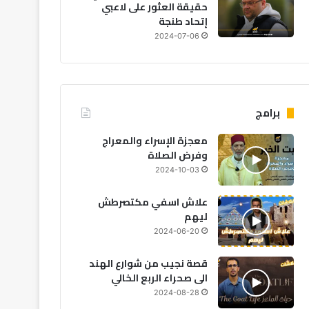
حقيقة العثور على لاعبي
إتحاد طنجة
2024-07-06
برامج
مجتمع
معجزة الإسراء والمعراج
وفرض الصلاة
2026-08-06
المغرب: أجواء حارة وزخات مط
2024-10-03
الجمعة
علاش اسفي مكتصرطش
ليهم
2024-06-20
قصة نجيب من شوارع الهند
الى صحراء الربع الخالي
2026-08-06
2026-08-06
20
تقرير “ليغاتوم 2026”: المغرب يتقدم اقتصادياً لكن تحديات التعليم والصحة تعرقل الازدهار
تقرير: 38% من المغاربة يخصصون أكثر من 40% من دخلهم لسداد القروض
المختبر الوطني للشرطة العلمية بالمغرب يحصد اعترافًا عالميًا متجددًا
2024-08-28