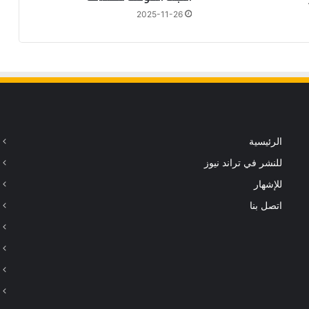
ح
2025-11-26
ض
ي
ر
ا
ت
ت
ح
س
الرئيسية
ب
ا
للنشر في تراند نيوز
ل
للإشهار
م
و
اتصل بنا
ا
ج
ه
ة
ض
د
ا