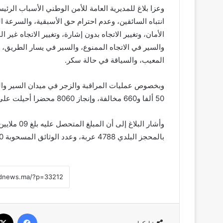
وعزا بلاغ للمديرية العامة للأمن الوطني الأسباب الرئ
انتباه السائقين، وعدم احترام حق الأسبقية، والسرعة 
الأمان، وتغيير الاتجاه بدون إشارة، وتغيير الاتجاه غي
والسير في الاتجاه الممنوع، والسير في يسار الطريق، 
المعيب، والسياقة في حالة سكر.
وبخصوص عمليات المراقبة والزجر في ميدان السير وال
50 ألفا و660 مخالفة، وإنجاز 8060 محضرا أحيلت على النيابة العامة، واستخلاص 42 ألفا و600 غرامة صلحية.
بالمحجز البلدي 4788 عربة، وعدد الوثائق المسحوبة 8060 وثيقة، وعدد المركبات التي خضعت للتوقيف 573 مركبة.
فيسبوك