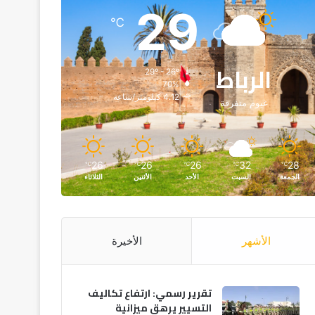
29
℃
الرباط
29º - 26º
70%
4.12 كيلومتر/ساعة
غيوم متفرقة
26
26
26
32
28
℃
℃
℃
℃
℃
الجمعة
السبت
الأحد
الأثنين
الثلاثاء
الأشهر
الأخيرة
تقرير رسمي: ارتفاع تكاليف
التسيير يرهق ميزانية