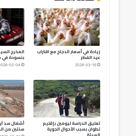
ن
ئ
ق
ا
د
ة
ا
ل
زيادة في أسعار الدجاج مع اقتراب
المخرج السي
د
عيد الفطر
بنسودة في ذم
و
ل
2026-02-04
2026-03-16
ا
ل
إ
س
ل
ا
م
ي
تعليق الدراسة ليومين بإقليم
ة
تطوان بسبب الأحوال الجوية
سنتين من ال
ب
السيئة
ح