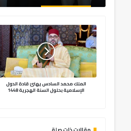
ا
ل
م
ل
ك
م
ح
م
د
الملك محمد السادس يهنئ قادة الدول
ا
الإسلامية بحلول السنة الهجرية 1448
ل
س
ا
د
س
ي
ه
مقالات ذات صلة