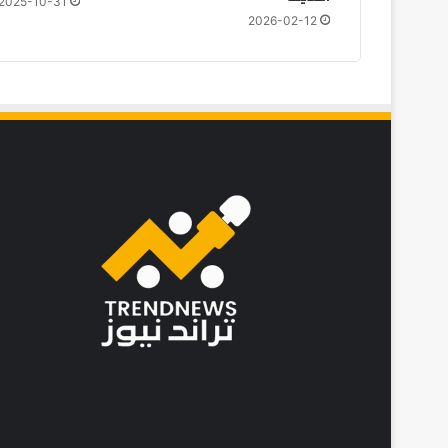
2025-10-31
ل
2026-02-12
و
ل
ا
ل
س
ن
ة
ا
ل
ه
ج
ر
ي
ة
1
4
4
8