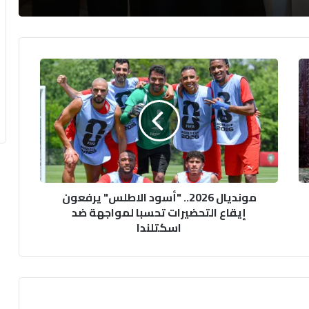
م
و
ن
د
ي
ا
ل
2
0
مونديال 2026.. "أسود الاطلس" يرفعون
2
إيقاع التحضيرات تحسبا لمواجهة ضد
6
اسكتلندا
.
.
"
أ
س
و