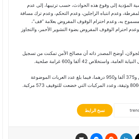
يسية المؤدية إلى وقوع هذه الحوادث، حسب ترتيبها، إلى عدم
المفرطة، وعدم انتباه الراجلين، وعدم التحكم، وعدم ترك مسافة
ر المسموح به، وعدم احترام الوقوف المفروض بعلامة “قف”،
وعدم احترام الوقوف المفروض بضوء التشوير الأحمر، والتجاوز
جولان، أوضح المصدر ذاته أن مصالح الأمن تمكنت من تسجيل
وأشار البلاغ إلى أن المبلغ المتحصل عليه بلغ 09 ملايين و375 ألفا و950 درهما، فيما بلغ عدد العربات الموضوعة
نسخ الرابط
‫X
لينكدإن
‏Reddit
ماسنجر
مشاركة عبر البريد