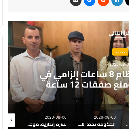
رأ التالي
مجتمع
2026-08-
الحكومة: اعتماد نظام 8 ساعات إلزامي في
 صفقات 12 ساعة
26-08-06
2026-08-06
2026-08-06
أجواء حارة وزخات مطرية متوقعة يوم الجمعة
الحكومة تحدد الأولويات الكبرى لمشروع قانون مالية 2027
نشرة إنذارية: موجة حر تصل إلى 47 درجة وزخات رعدية بعدد من مناطق المملكة